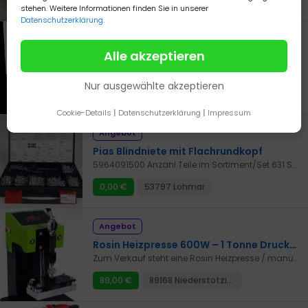
stehen. Weitere Informationen finden Sie in unserer
Datenschutzerklärung
.
Angebot
Alle akzeptieren
Online-Erste-Hilfe-Kurs mit Teilnahme-Bescheinigung - Flexibel lernen. Anerkannt abschließen.
Der zertifizierte Online-Erste-Hilfe-Kurs bietet dir die Möglichkeit, alle wichtigen Grundlagen der Ersten Hilfe bequem von zu Hause aus zu erlernen – zeitlich flexibel und jederzeit abrufbar. Was du bekommst: • Sofortiger Zugang zum geschützten Mitgliederbereich • Professionell produzierte Video-Kurse mit leicht verständlichen Erklärungen • Anerkannte Teilnahme-Bescheinigung nach Abschluss • Für Führerschein, Beruf, Studium oder private Sicherheit geeignet • Kein Vor-Ort-Termin, kein Zeitdruck, kein Anfahrtsweg Für wen geeignet: • Personen mit wenig Zeit oder Schichtarbeit • Fahrschülerinnen und Fahrschüler • Arbeitgeber, Selbstständige, Eltern, Pflegepersonen • Alle, die vorbereitet sein wollen – jederzeit und überall Ablauf: Kurs online starten – ohne Installation Lektionen im eigenen Tempo absolvieren Teilnahme-Bescheinigung digital erhalten oder ausdrucken Jetzt Erste Hilfe lernen – einfach, schnell und offiziell anerkannt. Zum Online-Kurs wechseln: https://erste-hilfe-kurs-online.de/#aff=Switchmediamarket
Nur ausgewählte akzeptieren
0,00 €
94032 Passau
Cookie-Details
|
Datenschutzerklärung
|
Impressum
Angebot
Pias Blindniete mit Flachrundkopf
5964091500 Anzahl Teile im Sortiment/Set 631 STK Werkstoff Hülse Aluminium, AlMg 2,5 Oberfläche Hülse Blank Werkstoff Dorn Stahl. Ist noch im Bearbeitung
0,00 €
53797 Lohmar
Angebot
Rosin Heizpresse 600W – 1 Tonne Druck – 6x12 cm Doppelheizplatte
Zum Verkauf steht eine Rosin Heizpresse / manuelle Wärmepresse mit 600 Watt Leistung und bis zu 1 Tonne Pressdruck. Das Gerät ist unbenutzt und technisch einwandfrei. Ideal für verschiedene Press- und Transferarbeiten im Hobby- oder semiprofessionellen Bereich. Technische Daten Leistung: 600 Watt Spannung: 220 Volt Pressdruck: bis 1 Tonne Heizplatten-Größe: 6 x 12 cm Doppelheizplatte Temperatur einstellbar bis 250 °C Digitaler Controller mit Display Einstellbare Zeitfunktion Manuelle Druckeinstellung Farbe: Grün / Schwarz Funktionen & Vorteile Gleichmäßige Wärmeverteilung Präzise Temperatur- und Zeitsteuerung Kompakte Bauweise Stabiler Metallrahmen Einfache Bedienung Sicherheitsfunktionen wie Überhitzungsschutz Einsatzbereiche Wärmetransferarbeiten Heißprägen von Textilien Trocknen und Pressen von Materialien Bastel- und DIY-Projekte Verschiedene Pressanwendungen je nach Bedarf Zustand Unbenutzt Voll funktionsfähig Sehr guter Gesamtzustand Mehr Infos: https://amzn.to/3MKMj9H Bei Fragen einfach melden.
89,00 €
89168 Niederstotzingen