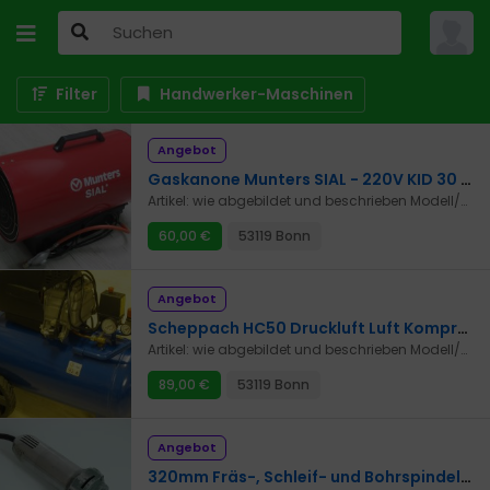
Filter
Handwerker-Maschinen
Angebot
Gaskanone Munters SIAL - 220V KID 30 ME Brenner Hallen Heizung Gebläse
Artikel: wie abgebildet und beschrieben Modell/Typ: wie abgebildet und beschrieben Zustand: Gebraucht (siehe Bilder) Funktion: ungeprüft Stückzahl/Menge: wie abgebildet und angegeben Zubehör: - Lieferumfang: wie abgebildet und angegeben Privatverkauf: Ja Garantie: Nein Gewährleistung: Nein Lieferung möglich: Nein Abholung möglich: Ja Originalverpackung: Nein Originalkaufbeleg: Nein Zahlungsart: Barzahlung / Banküberweisung Technische Daten: Bitte google´n Bei weiteren Fragen: Bitte Nachricht mit Rufnummer hinterlassen. Ich rufe umgehend oder zeitnah zurück. Druckfehler und Irrtum unter Vorbehalt.
60,00 €
53119 Bonn
Angebot
Scheppach HC50 Druckluft Luft Kompressor 8 bar
Artikel: wie abgebildet und beschrieben Modell/Typ: wie abgebildet und beschrieben Zustand: Gebraucht aus Restposten (siehe Bilder) Funktion: einwandfrei Stückzahl/Menge: wie abgebildet und angegeben Zubehör: - Lieferumfang: wie abgebildet und angegeben Privatverkauf: Nein Garantie: Keine Gewährleistung: gemäß gesetzlicher Regelung Lieferung möglich: Nein Abholung möglich: Ja Versandunternehmen: - Versandkosten: - Versandart: - Versicherungsart: - Originalverpackung: Nein Originalkaufbeleg: Nein Zahlungsart: Barzahlung / Banküberweisung / PayPal Differenzbesteuerung nach § 25a: Ja Technische Daten: Bitte google´n Bei weiteren Fragen: - Bitte Nachricht hinterlassen (hier über Anzeigen-Portal) oder - Anrufen unter 0178 1511191 (falls nicht erreichbar, bitte WhatsApp-Nachricht hinterlassen) Druckfehler und Irrtum unter Vorbehalt. --- Zur Info für die Interessenten/Kunden: Als Händler dürfen wir hier auf der Plattform aziano.de, auch unsere privaten Artikel, unter diesem gewerblichen aziano-Konto verkaufen. Wenn dies hier ausdrücklich als Privatverkauf deklariert/gekennzeichnet ist, so handelt es sich auch um einen Privatverkauf ohne jegliche Garantie, Gewährleistung, Rücknahme und/oder Umtausch!
89,00 €
53119 Bonn
Angebot
320mm Fräs-, Schleif- und Bohrspindel 6mm / 18000 U/min. / 940