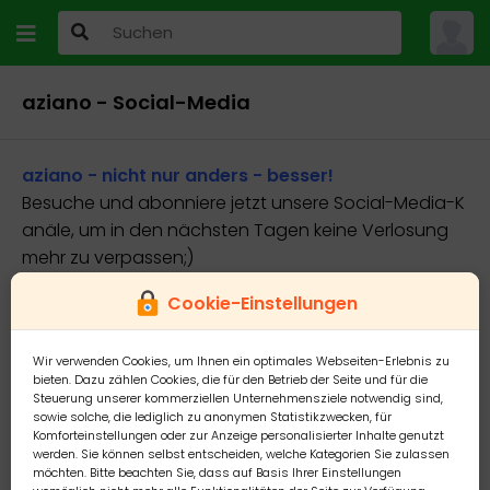
aziano - Social-Media
aziano - nicht nur anders - besser!
Besuche und abonniere jetzt unsere Social-Media-K
anäle, um in den nächsten Tagen keine Verlosung
mehr zu verpassen;)
Link zu Instagram:
Cookie-Einstellungen
aziano auf Instagram
Wir verwenden Cookies, um Ihnen ein optimales Webseiten-Erlebnis zu
Link zu Facebook:
bieten. Dazu zählen Cookies, die für den Betrieb der Seite und für die
Folgt ...
Steuerung unserer kommerziellen Unternehmensziele notwendig sind,
sowie solche, die lediglich zu anonymen Statistikzwecken, für
Komforteinstellungen oder zur Anzeige personalisierter Inhalte genutzt
Link zu YouTube:
werden. Sie können selbst entscheiden, welche Kategorien Sie zulassen
möchten. Bitte beachten Sie, dass auf Basis Ihrer Einstellungen
aziano auf YouTube