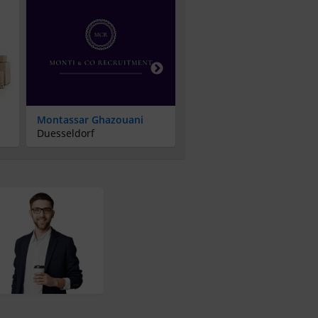
Montassar Ghazouani
Nischke UG-Shop
Duesseldorf
Wilnsdorf