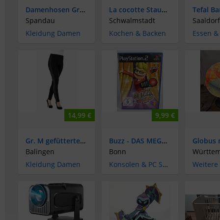
Damenhosen Größe 52/54
La cocotte Staub Gusseisen Bräter, Schmortopf Gusseisen Groß 34cm
Spandau
Schwalmstadt
Saaldorf
Kleidung Damen
Kochen & Backen
Essen &
14,99 €
9,99 €
Gr. M gefütterte Damen Leggings Stretch Hose Bequem Basic Winter
Buzz - DAS MEGA-QUIZ - Sony PS2 - PlayStation 2 Spiel
Balingen
Bonn
Württe
Kleidung Damen
Konsolen & PC Spiele FSK 16
Weitere