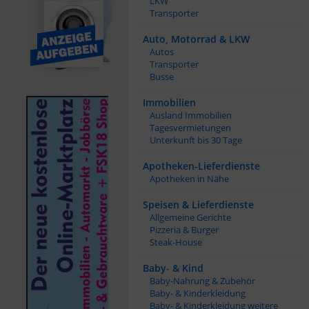
LKW
Transporter
0,00 €
1.220,00 €
Auto, Motorrad & LKW
Autos
Gewerbeküche Produktionsküche Bäckerei Backstube Cateringküche Küche Mietküche Kühlhaus Ladenlokal
SODA1 Wasserspender – Heiß, Kalt & Sprudelnd mit Integriertem Filter & UV desinfektion
Transporter
Rostock
Bonn
Busse
Immobilien
Ausland Immobilien
Tagesvermietungen
Unterkunft bis 30 Tage
Apotheken-Lieferdienste
Apotheken in Nähe
Speisen & Lieferdienste
Allgemeine Gerichte
Pizzeria & Burger
Steak-House
Baby- & Kind
Baby-Nahrung & Zubehör
Baby- & Kinderkleidung
Baby- & Kinderkleidung weitere