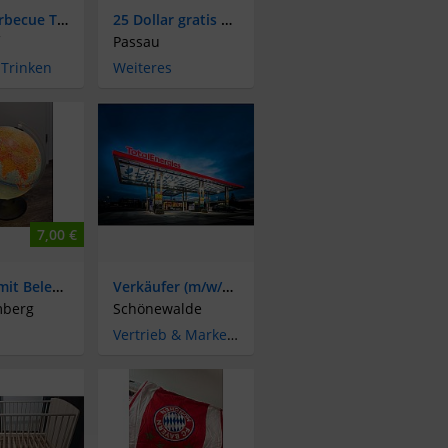
Tefal Barbecue Tischgrill - frisch geputzt :)
25 Dollar gratis zum Start bei Goldbet Casino und Beteiligung für Weiterempfehlung
Passau
 Trinken
Weiteres
7,00 €
Globus mit Beleuchtung
Verkäufer (m/w/d) für Tankstelle in Schönewalde gesucht!!!
mberg
Schönewalde
Vertrieb & Marketing