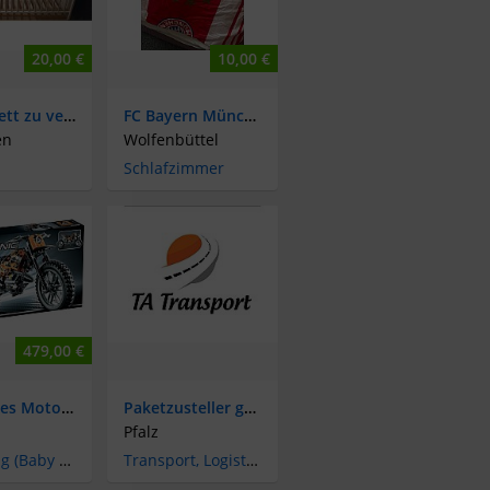
20,00 €
10,00 €
Kinderbett zu verkaufen
FC Bayern München Bettwäsche
en
Wolfenbüttel
Schlafzimmer
479,00 €
wertvolles Motocross Bike (42007) Lego Technic, nicht mehr im Handel erhältlich, selten für Sammler, original, OVP
Paketzusteller gesucht! Ab sofort!
Pfalz
Spielzeug (Baby & Kinder)
Transport, Logistik & Verkehr