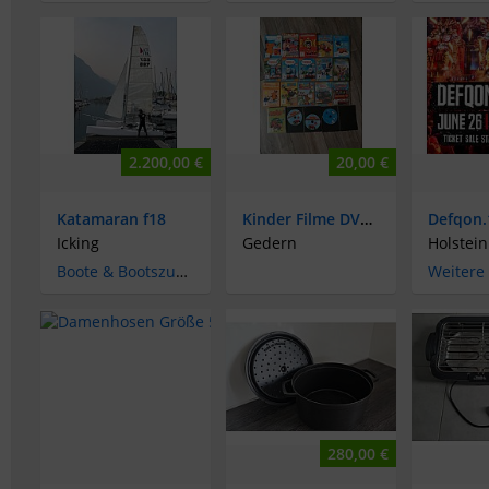
2.200,00 €
20,00 €
Katamaran f18
Kinder Filme DVDS
Icking
Gedern
Holstein
Boote & Bootszubehör
Weitere
280,00 €