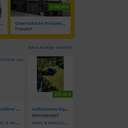
3.780,00 €
1.220,0
benverdienst Home-Office mit Perspektive (m/w/d)
Gewerbeküche Produktionsküche Bäckerei Backstube Cateringküche Küche Mietküche Kühlhaus Ladenlokal
SODA1 Wasserspender – Heiß, Kalt & Sprudelnd mit Integriertem Filter & UV desi
Troisdorf
Rostock
Neue Anzeige erstellen
350,00 €
Geschäftsführer Security
Aufblasbares Kajak
Reinickendorf
Büroarbeit & Verwaltung
Boote & Bootszubehör