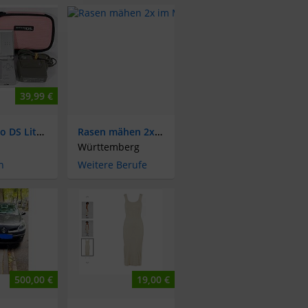
39,99 €
Nintendo DS Lite Handheld Konsole - Silber - inkl. Schutztasche und Ladekabel
Rasen mähen 2x im Monat Jugendliche/Aushilfe
Württemberg
n
Weitere Berufe
500,00 €
19,00 €