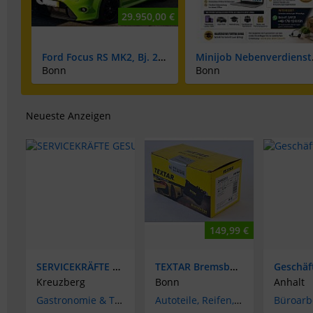
29.950,00 €
BONN - 3x8m SCHWIMMBAD HALLE SAUNA WELLNESS MASSAGE STUDIO POOL
Ford Focus RS MK2, Bj. 2010, 109.000km, 305 PS, 2. Hand, Voll Fahrbereit, Scheckheft
Minijob Ne
Bonn
Bonn
Neueste Anzeigen
149,99 €
SERVICEKRÄFTE GESUCHT IN FRIEDRICHSHAIN
TEXTAR Bremsbeläge Satz 2446503 für Fiat Ducato, Citroen Jumper, Peugeot Boxer NEU
Kreuzberg
Bonn
Anhalt
Gastronomie & Tourismus
Autoteile, Reifen, Tuning