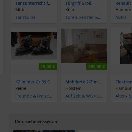
Tanzunterricht für Kinder ab 4 Jahren
Türgriff Groß
Mitte
Köln
Hambor
Tanzkurse
Türen, Fenster & Beschläge
Autos
15,00 €
680,00 €
K2 Inliner Gr.39.5
Möblierte 2-Zimmer-Wohnung in Lübeck-St. Lorenz Nord
Peine
Holstein
Hambur
Freunde & Freizeitpartner
Auf Zeit & WG >30 Tage
Unternehmensseiten