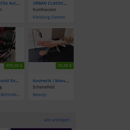
Renault Clio Authentique 1.2 16V 55kW Authentique
URBAN CLASSICS Rip Kleid whitesand 4XL XXXXL= 44-46-48 NEU
n
Kumhausen
Kleidung Damen
999,00 €
75,00 €
Elektromobil Envoy
Kosmetik / Massage liege
g
Schenefeld
Alten- & Behindertenpflege
Beauty
alle anzeigen