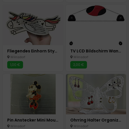
Fliegendes Einhorn Styropor Flieger
TV LCD Bildschirm Wandhalterung Hama Ultraslim 23-46 Zoll o.58 -117 cm
Wilnsdorf
Wilnsdorf
1,00 €
2,00 €
Pin Anstecker Mini Mouse
Ohrring Halter Organizer Ständer für bis zu 60 Ohrringe Neu Schmetterling Acryl
Wilnsdorf
Wilnsdorf