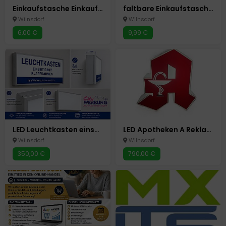
Einkaufstasche Einkaufs Umhängetasche 37 x 14 x 28cm Tasche
faltbare Einkaufstasche mit Rollen Umhänge Tasche Einkauf Trolley Einkaufswagen
Wilnsdorf
Wilnsdorf
6,00 €
9,99 €
LED Leuchtkasten einseitig m.Klapprahmen Werbung Silber eloxiert 100x60x10 cm
LED Apotheken A Reklame Schild Beidseitige Leuchtreklame Neu 80x80cm
Wilnsdorf
Wilnsdorf
350,00 €
790,00 €