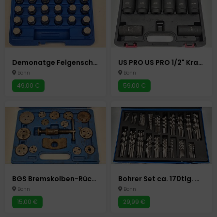
Demonatge Felgenschloss Radbolzen Radsicherung lösen Autowerkzeug Auto Werkzeuge
US PRO US PRO 1/2" Kraft-Schlagschrauber-Nüsse Schlagnuss-Satz 8 Stück Autowerkzeug Auto Werkzeuge
Bonn
Bonn
49,00 €
59,00 €
BGS Bremskolben-Rückstell-Satz | 14-tlg. Autowerkzeug Auto Werkzeuge
Bohrer Set ca. 170tlg. Metallbohrer 1-10mm Spiralbohrer Holzbohrer
Bonn
Bonn
15,00 €
29,99 €