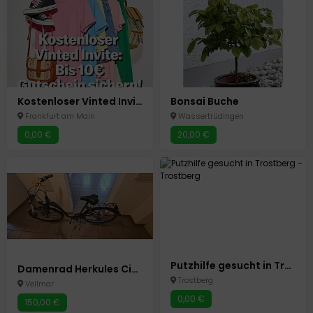
Kostenloser Vinted Invite: 5-10 € Gutschein sichern – melde dich jetzt an!
Bonsai Buche
Frankfurt am Main
Wassertrüdingen
0,00 €
20,00 €
Putzhilfe gesucht in Trostberg
Damenrad Herkules City 8
Trostberg
Vellmar
0,00 €
150,00 €