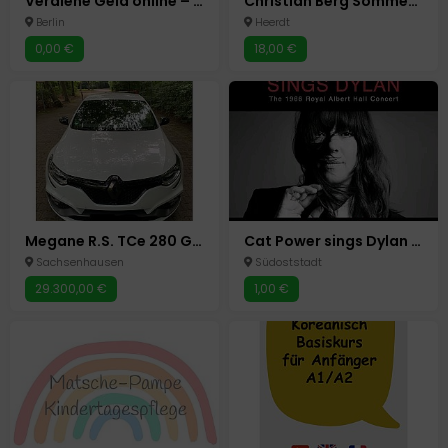
Verdiene Geld online – starte jetzt!
Christian Berg Sommerhemd in M
Berlin
Heerdt
0,00 €
18,00 €
Megane R.S. TCe 280 GPF R.S. /BOSE/RS-monitor/TOP ZUSTAND
Cat Power sings Dylan in der Isarphilharmonie München
Sachsenhausen
Südoststadt
29.300,00 €
1,00 €