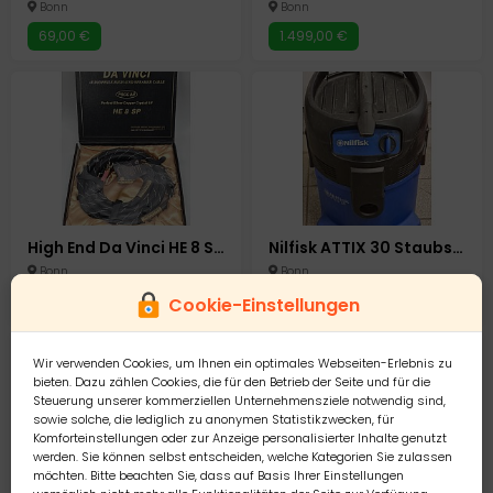
Bonn
Bonn
69,00 €
1.499,00 €
High End Da Vinci HE 8 SP Lautsprecherkabel Lautsprecher Speaker Kabel Verstärker
Nilfisk ATTIX 30 Staubsauger Industrie Gewerbesauger
Bonn
Bonn
1.299,00 €
179,00 €
Cookie-Einstellungen
Wir verwenden Cookies, um Ihnen ein optimales Webseiten-Erlebnis zu
bieten. Dazu zählen Cookies, die für den Betrieb der Seite und für die
Steuerung unserer kommerziellen Unternehmensziele notwendig sind,
sowie solche, die lediglich zu anonymen Statistikzwecken, für
Komforteinstellungen oder zur Anzeige personalisierter Inhalte genutzt
werden. Sie können selbst entscheiden, welche Kategorien Sie zulassen
möchten. Bitte beachten Sie, dass auf Basis Ihrer Einstellungen