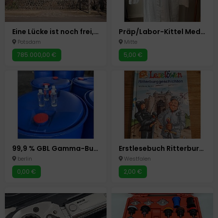
Eine Lücke ist noch frei, beste Lage im Musikerviertel
Präp/Labor-Kittel Medizinstudium gebraucht
Potsdam
Mitte
785.000,00 €
5,00 €
99,9 % GBL Gamma-Butyrolacton GBL Felgenreiniger
Erstlesebuch Ritterburggeschichten
berlin
Westfalen
0,00 €
2,00 €