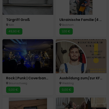
Türgriff Groß
Ukrainische Familie (4 Personen) sucht Wohnung
Köln
Bockhorn
49,90 €
1,00 €
Rock | Punk | Coverband sucht engagierten Bassisten
Ausbildung zum/zur KFZ-Mechatroniker/in (m/w/d)
Braunschweig
Wedding
0,00 €
0,00 €