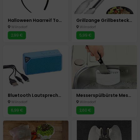
Halloween Haarreif Totenkopf Nachleuchtende Totenköpfe Glow in the Dark Karneval
Grillzange Grillbesteck Grillen Grill Zange 40 cm
Wilnsdorf
Wilnsdorf
2,99 €
5,99 €
Bluetooth Lautsprecher Box " Cuboid " Blau Neu Speaker
Messerspülbürste Messer Besteck Spezial Reinigungs Bürste Spülbürste Neu
Wilnsdorf
Wilnsdorf
6,99 €
2,60 €