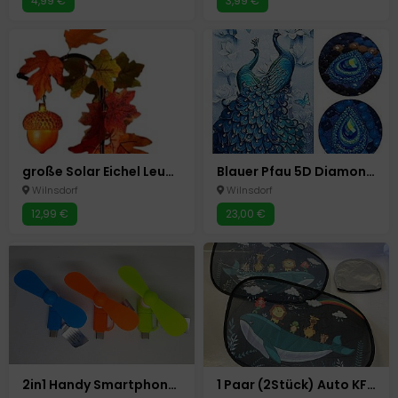
4,99 €
3,99 €
große Solar Eichel Leuchte Herbst Deko Gartenstecker
Blauer Pfau 5D Diamond Painting Diamant Malerei Basteln Malen 60x100cm
Wilnsdorf
Wilnsdorf
12,99 €
23,00 €
2in1 Handy Smartphone Mini Ventilator Micro USB +USB- C 3 Farben Android
1 Paar (2Stück) Auto KFZ Sonnenschutz Kinder Sonnenblende 51x31cm