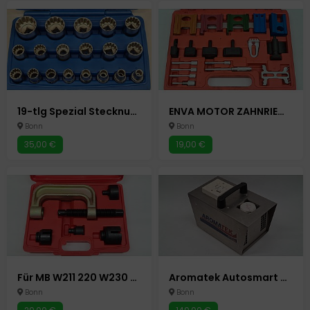
19-tlg Spezial Stecknuss Satz 10 - 32 mm Für 85% Defekte Abgerundete Mutter 1/2" Autowerkzeug Auto Werkzeuge
ENVA MOTOR ZAHNRIEMEN WERKZEUG 19-tlg. EINSTELLWERKZEUG ARRETIERWERKZEUG Autowerkzeug Auto Werkzeuge
Bonn
Bonn
35,00 €
19,00 €
Für MB W211 220 W230 TRAGGELENK ABZIEHER WERKZEUG KUGELGELENK AUSDRÜCKER passend Autowerkzeug Auto Werkzeuge
Aromatek Autosmart entfernt schlechte Gerüche schnell im PKW Auto etc.
Bonn
Bonn