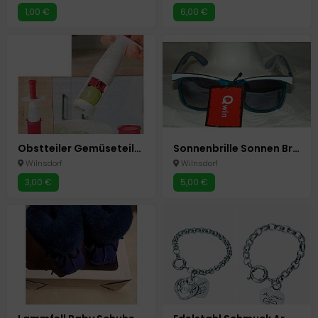
1,00 €
6,00 €
Obstteiler Gemüseteiler Obstschneider Tomaten Weintrauben Teiler
Sonnenbrille Sonnen Brille Neu mit UV Schutz Neu
Wilnsdorf
Wilnsdorf
3,00 €
5,00 €