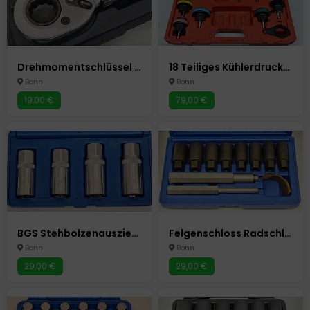
Drehmomentschlüssel 1/2" 10-210 Nm Modell AZ-200 Unitec
18 Teiliges Kühlerdruckprüfer Set Autokühlsysteme Autowerkzeug Auto Werkzeuge
Bonn
Bonn
19,00 €
79,00 €
BGS Stehbolzenauszieher Satz 4 Teilig Autowerkzeug Auto Werkzeuge
Felgenschloss Radschloss Radsicherung Radbolzen Abzieher Knacker
Bonn
Bonn
29,00 €
29,00 €