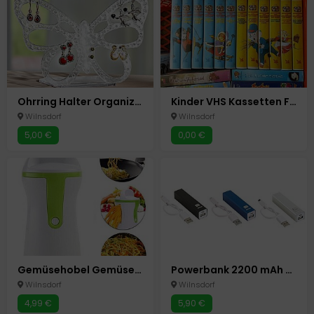
Ohrring Halter Organizer Ständer für bis zu 60 Ohrringe Neu Schmetterling Acryl
Kinder VHS Kassetten Filme Videos Bibi Lauras Stern
Wilnsdorf
Wilnsdorf
5,00 €
0,00 €
Gemüsehobel Gemüseschneider Spiralschneider Julienne Gemüsespaghetti Salat Schn
Powerbank 2200 mAh 3 Farben mobiler Akku USB- Micro USB
Wilnsdorf
Wilnsdorf
4,99 €
5,90 €