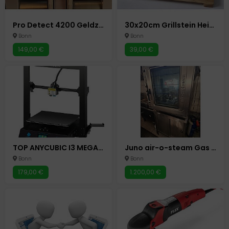
Pro Detect 4200 Geldzählmaschine Scheinzählmaschine Geld Zähler
30x20cm Grillstein Heiße Platte Steakplatte Heißer Stein Steinplatte Hot Stone
Bonn
Bonn
149,00 €
39,00 €
TOP ANYCUBIC I3 MEGA X - 3D DRUCKER MASCHINE PC COMPUTER BONN
Juno air-o-steam Gas 38 kW Konvektomat Kombidämpfer Gastro Backofen Bonn
Bonn
Bonn
179,00 €
1.200,00 €