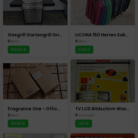
Gasgrill Gartengrill Grillwagen Grillstation Gasherd / 5 Brenner
LICONA 150 Herren Sakkos Club Sakko Hochzeit Verlobung Anzug TOP
Bonn
Bonn
199,00 €
0,00 €
Fragrance One - Office For Men - 100ml - EdP - First Batch 1. Edition - Jeremy
TV LCD Bildschirm Wandhalterung Hama Ultraslim 23-46 Zoll o.58 -117 cm
Bonn
Wilnsdorf
99,99 €
1,00 €