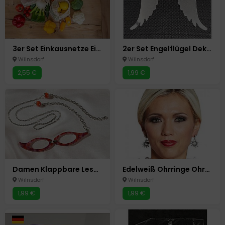
3er Set Einkausnetze Einkaufsnetz Tasche Einkaufstaschen Obst+Gemüse Netze
2er Set Engelflügel Deko Flügel für Gläser und Kerzen Windlichter Shabby Chic
Wilnsdorf
Wilnsdorf
2,55 €
1,99 €
Damen Klappbare Lesebrille mit Umhänge Kette +3,5 dpt Faltbar Lese Brille Lupe
Edelweiß Ohrringe Ohrstecker Kostüm Oktoberfest Fasching Karneval
Wilnsdorf
Wilnsdorf
1,99 €
1,99 €