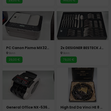
29,00 €
149,00 €
PC Canon Pixma MX320 - Multifunktionsgerät - Drucker - Kopierer - Scanner - Fax Tintenstrahldrucker
2x DESIGNER BESTECK JUSTINUS 60-TEILIG - VERPACKT IN WMF PAKET
Bonn
Bonn
29,00 €
79,00 €
General Office NX-5366-675 Geldzählmaschine Geldscheinzähler Zählmaschine
High End Da Vinci HE 8 CR Audio Chinch Kabel RCA Chinchstecker Chinchkabel Koaxialkabel Verstärker Cinch