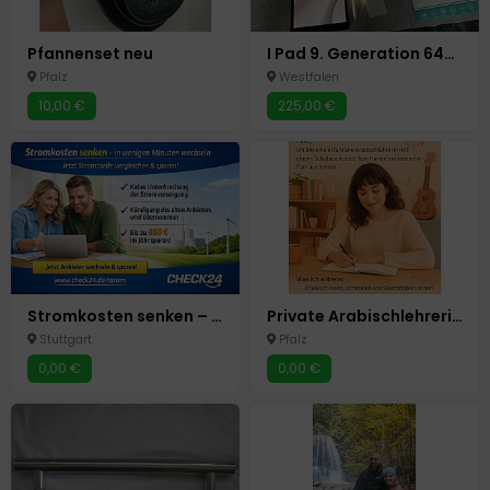
Pfannenset neu
I Pad 9. Generation 64GB
Pfalz
Westfalen
10,00 €
225,00 €
Stromkosten senken – in wenigen Minuten wechseln
Private Arabischlehrerin für kinder
Stuttgart
Pfalz
0,00 €
0,00 €