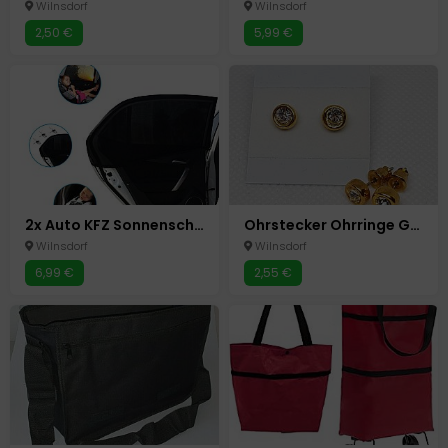
Wilnsdorf
Wilnsdorf
2,50 €
5,99 €
2x Auto KFZ Sonnenschutz Sonnenblende Baby Kinder UV Schutz Abdeckung
Ohrstecker Ohrringe Goldfarbend Strass Neu
Wilnsdorf
Wilnsdorf
6,99 €
2,55 €