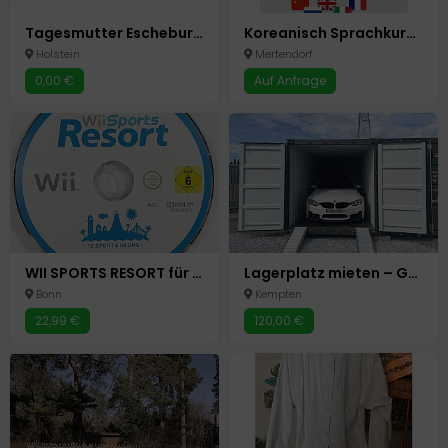
Tagesmutter Escheburg-Letzter Platz August 2025
Koreanisch Sprachkurs für Anfänger A1/A2 Onlinekurs
Holstein
Mertendorf
0,00 €
Auf Anfrage
WII SPORTS RESORT für Nintendo Wii Konsole - Nur Spiele CD OHNE OVP
Lagerplatz mieten – Garage, Stellplatz, Unterstellfläche, Kempten
Bonn
Kempten
22,99 €
120,00 €