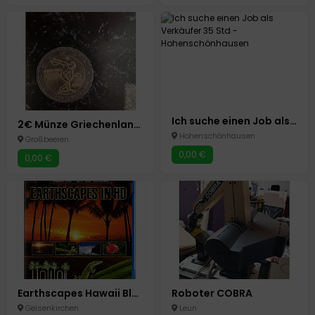
Ich suche einen Job als Verkäufer 35 Std
2€ Münze Griechenland Olympia 2004 Athen.
Hohenschönhausen
Großbeeren
0,00 €
0,00 €
Earthscapes Hawaii Blu-ray Naturfilm 1080p DTS 5.1 Hawaii Entspannung HD
Roboter COBRA
Gelsenkirchen
Leun