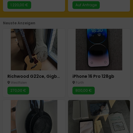
1.220,00 €
Auf Anfrage
Neuste Anzeigen
Richwood G22ce, Gigbag, Fishman
iPhone 16 Pro 128gb
Westfalen
Fürth
270,00 €
800,00 €