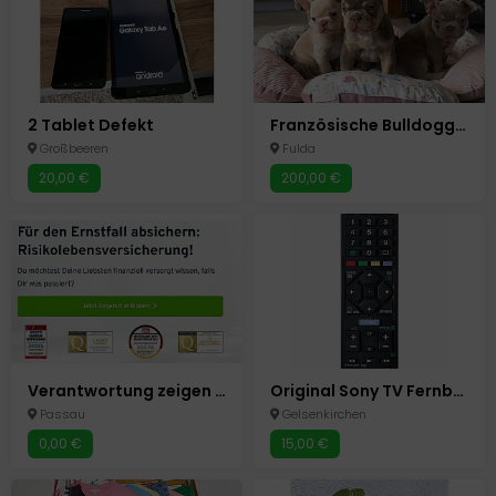
2 Tablet Defekt
Französische Bulldoggen-Welpen
Großbeeren
Fulda
20,00 €
200,00 €
Verantwortung zeigen – mit einer Risikolebensversicherung
Original Sony TV Fernbedienung RM-ED062 – Ersatz Remote Control
Passau
Gelsenkirchen
0,00 €
15,00 €