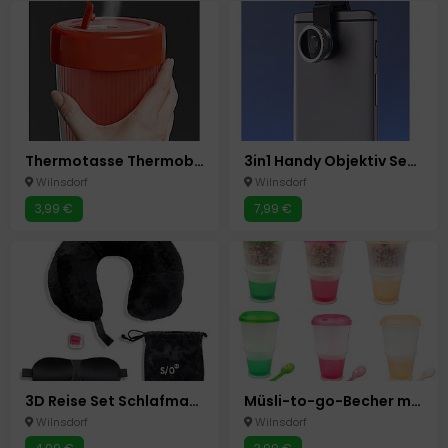
Thermotasse Thermobecher to go Memory, 0,5Liter, Rot, BPA Frei,
3in1 Handy Objektiv Set Kamera Linse
Wilnsdorf
Wilnsdorf
3,99 €
7,99 €
3D Reise Set Schlafmaske Nackenkissen Ohrstöpsel Schwarz Schlafset 3in1 4 tlg
Müsli-to-go-Becher mit isoliertem Milchkühlfach & Löffel Müslibecher 2-go
Wilnsdorf
Wilnsdorf