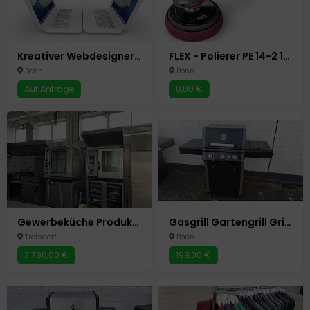
Kreativer Webdesigner Wordpress Baukasten Shop System Home-Office
FLEX - Polierer PE 14-2 150 Maschine PKW Auto Autoaufbereitung
Bonn
Bonn
Auf Anfrage
0,00 €
Gewerbeküche Produktionsküche Bäckerei Backstube Cateringküche Küche Mietküche Kühlhaus Ladenlokal
Gasgrill Gartengrill Grillwagen Grillstation Gasherd / 4 Brenner
Troisdorf
Bonn
3.780,00 €
199,00 €