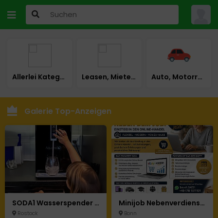
Allerlei Kategorie
Leasen, Mieten, Mietkauf
Auto, Motorrad & LKW
Galerie Top-Anzeigen
SODA1 Wasserspender – Heiß, Kalt & Sprudelnd mit Integriertem Filter & UV desinfektion
Minijob Nebenverdienst Home-Office mit Perspektive (m/w/d)
Rostock
Bonn