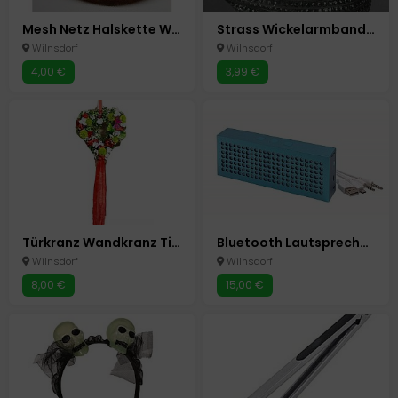
Mesh Netz Halskette Wickelarmband 6Farben
Strass Wickelarmband Lederoptik weiß - grau
Wilnsdorf
Wilnsdorf
4,00 €
3,99 €
Türkranz Wandkranz Tischkranz Blumen Neu Herz
Bluetooth Lautsprecher Box Speaker "Brick " Blau Neu
Wilnsdorf
Wilnsdorf
8,00 €
15,00 €