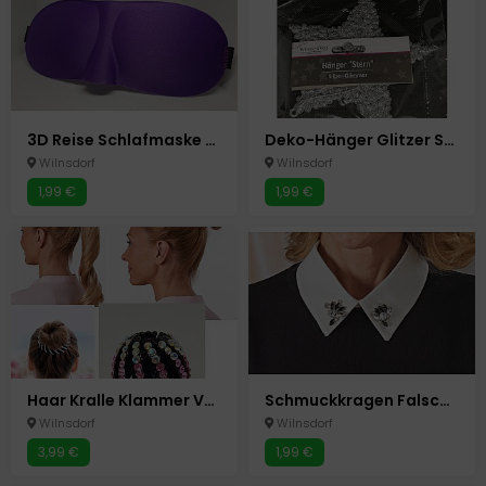
3D Reise Schlafmaske Lila Schlafmasken Schlafbrille Augenmaske Augenbinde
Deko-Hänger Glitzer Stern 13 cm Silber Glimmer Glitzer Advent Weihnachten NEU
Wilnsdorf
Wilnsdorf
1,99 €
1,99 €
Haar Kralle Klammer Vogel Nest Pferdeschwanz Zopf Halter Dutt Klemme Strass
Schmuckkragen Falscher Kraken Blusen Aufsatz Einsatz Strass Steine Glitzer
Wilnsdorf
Wilnsdorf
3,99 €
1,99 €