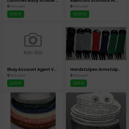
Lammfell Baby Schuhe Pantoffeln Schühchen gr 16/17 blau Neu Unisex Wagenschuhe
Edelstahl Schmuck Armband Bettelarmband Neu
Wilnsdorf
Wilnsdorf
5,00 €
25,00 €
Ebay Account Agent Verwaltung Erstellen Homeoffice
Handstulpen Armstulpen Pulswärmer Handschuhe ohne Finger 7 Farben
Wilnsdorf
Wilnsdorf
0,00 €
3,00 €