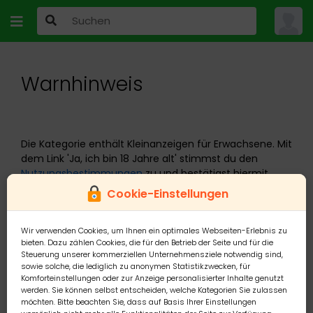
Warnhinweis
Die Kategorie enthält Kleinanzeigen für Erwachsene. Mit
dem Link 'Ja, ich bin 18 Jahre alt' stimmst du den
Nutzungsbestimmungen
zu und bestätigst hiermit,
dass:
Cookie-Einstellungen
Wir verwenden Cookies, um Ihnen ein optimales Webseiten-Erlebnis zu
Du volljährig bist, gemäss der Festlegung deines
bieten. Dazu zählen Cookies, die für den Betrieb der Seite und für die
Landes oder deiner Religion
Steuerung unserer kommerziellen Unternehmensziele notwendig sind,
Du dir über schockierende Texte oder Bilder in
sowie solche, die lediglich zu anonymen Statistikzwecken, für
Komforteinstellungen oder zur Anzeige personalisierter Inhalte genutzt
gewissen Anzeigen bewusst bist
werden. Sie können selbst entscheiden, welche Kategorien Sie zulassen
Du das Vorhandensein dieser Kategorie, welche nur
möchten. Bitte beachten Sie, dass auf Basis Ihrer Einstellungen
einem volljährigen Publikum offen steht,