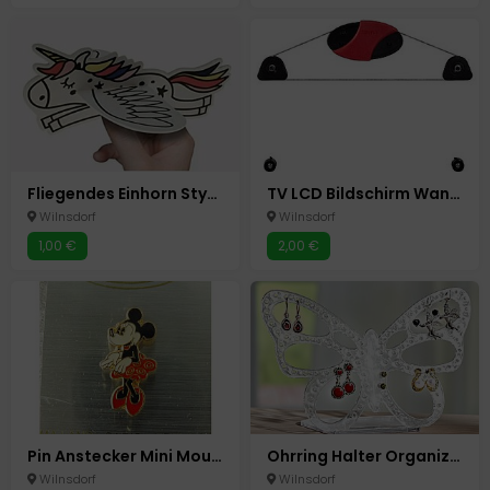
Fliegendes Einhorn Styropor Flieger
TV LCD Bildschirm Wandhalterung Hama Ultraslim 23-46 Zoll o.58 -117 cm
Wilnsdorf
Wilnsdorf
1,00 €
2,00 €
Pin Anstecker Mini Mouse
Ohrring Halter Organizer Ständer für bis zu 60 Ohrringe Neu Schmetterling Acryl
Wilnsdorf
Wilnsdorf