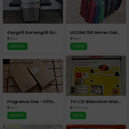
Gasgrill Gartengrill Grillwagen Grillstation Gasherd / 5 Brenner
LICONA 150 Herren Sakkos Club Sakko Hochzeit Verlobung Anzug TOP
Bonn
Bonn
199,00 €
0,00 €
Fragrance One - Office For Men - 100ml - EdP - First Batch 1. Edition - Jeremy
TV LCD Bildschirm Wandhalterung Hama Ultraslim 23-46 Zoll o.58 -117 cm
Bonn
Wilnsdorf
99,99 €
1,00 €