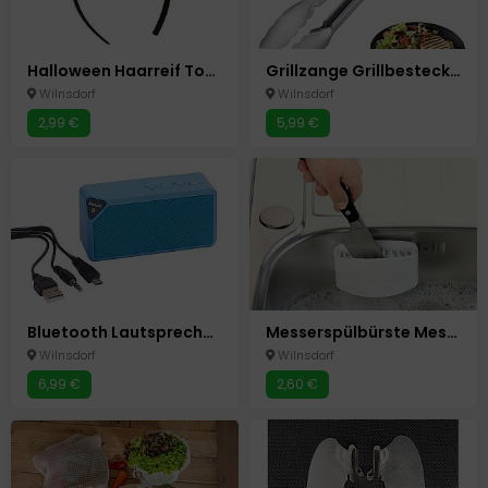
Halloween Haarreif Totenkopf Nachleuchtende Totenköpfe Glow in the Dark Karneval
Grillzange Grillbesteck Grillen Grill Zange 40 cm
Wilnsdorf
Wilnsdorf
2,99 €
5,99 €
Bluetooth Lautsprecher Box " Cuboid " Blau Neu Speaker
Messerspülbürste Messer Besteck Spezial Reinigungs Bürste Spülbürste Neu
Wilnsdorf
Wilnsdorf
6,99 €
2,60 €