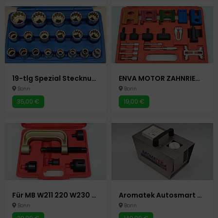
19-tlg Spezial Stecknuss Satz 10 - 32 mm Für 85% Defekte Abgerundete Mutter 1/2" Autowerkzeug Auto Werkzeuge
ENVA MOTOR ZAHNRIEMEN WERKZEUG 19-tlg. EINSTELLWERKZEUG ARRETIERWERKZEUG Autowerkzeug Auto Werkzeuge
Bonn
Bonn
35,00 €
19,00 €
Für MB W211 220 W230 TRAGGELENK ABZIEHER WERKZEUG KUGELGELENK AUSDRÜCKER passend Autowerkzeug Auto Werkzeuge
Aromatek Autosmart entfernt schlechte Gerüche schnell im PKW Auto etc.
Bonn
Bonn