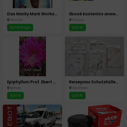
Das Marky Mark Workout Film VHS Kassette
Ebook kostenlos anwenden, verschenken und damit Geld verdienen: „Best of Unternehmertum und Mindset“ – Das neue E-Book von Dirk Kreuter
Münster
Passau
Auf Anfrage
0,00 €
Epiphyllum Prof. Ebert bew.
Reisepass Schutzhüllen Neu
Boffzen
Westfalen
9,00 €
2,00 €