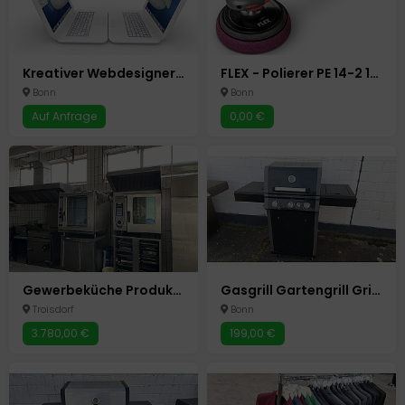
Kreativer Webdesigner Wordpress Baukasten Shop System Home-Office
FLEX - Polierer PE 14-2 150 Maschine PKW Auto Autoaufbereitung
Bonn
Bonn
Auf Anfrage
0,00 €
Gewerbeküche Produktionsküche Bäckerei Backstube Cateringküche Küche Mietküche Kühlhaus Ladenlokal
Gasgrill Gartengrill Grillwagen Grillstation Gasherd / 4 Brenner
Troisdorf
Bonn
3.780,00 €
199,00 €