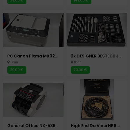
29,00 €
149,00 €
PC Canon Pixma MX320 - Multifunktionsgerät - Drucker - Kopierer - Scanner - Fax Tintenstrahldrucker
2x DESIGNER BESTECK JUSTINUS 60-TEILIG - VERPACKT IN WMF PAKET
Bonn
Bonn
29,00 €
79,00 €
General Office NX-5366-675 Geldzählmaschine Geldscheinzähler Zählmaschine
High End Da Vinci HE 8 CR Audio Chinch Kabel RCA Chinchstecker Chinchkabel Koaxialkabel Verstärker Cinch