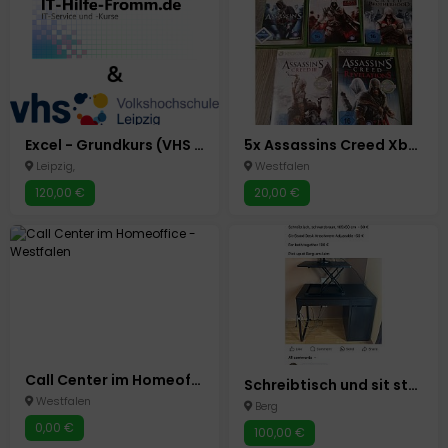
Excel - Grundkurs (VHS Leipzig) ab 02.09.2025
5x Assassins Creed Xbox 360
Leipzig,
Westfalen
120,00 €
20,00 €
Call Center im Homeoffice
Schreibtisch und sit stand desk
Westfalen
Berg
0,00 €
100,00 €