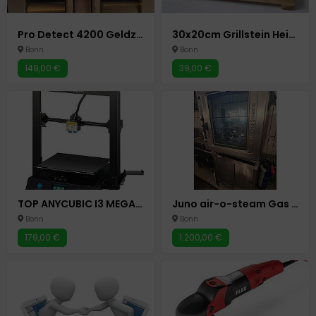
Pro Detect 4200 Geldzählmaschine Scheinzählmaschine Geld Zähler
30x20cm Grillstein Heiße Platte Steakplatte Heißer Stein Steinplatte Hot Stone
Bonn
Bonn
149,00 €
39,00 €
TOP ANYCUBIC I3 MEGA X - 3D DRUCKER MASCHINE PC COMPUTER BONN
Juno air-o-steam Gas 38 kW Konvektomat Kombidämpfer Gastro Backofen Bonn
Bonn
Bonn
179,00 €
1.200,00 €