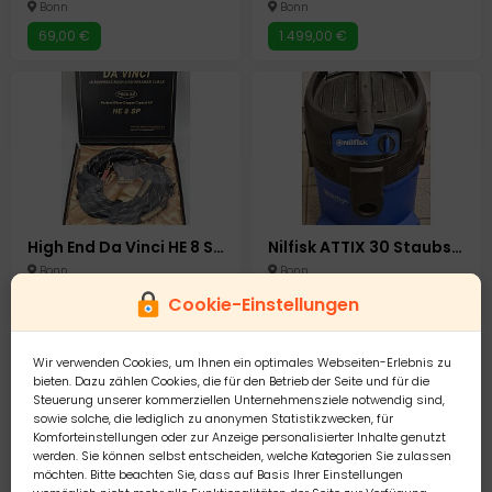
Bonn
Bonn
69,00 €
1.499,00 €
High End Da Vinci HE 8 SP Lautsprecherkabel Lautsprecher Speaker Kabel Verstärker
Nilfisk ATTIX 30 Staubsauger Industrie Gewerbesauger
Bonn
Bonn
1.299,00 €
179,00 €
Cookie-Einstellungen
Wir verwenden Cookies, um Ihnen ein optimales Webseiten-Erlebnis zu
bieten. Dazu zählen Cookies, die für den Betrieb der Seite und für die
Steuerung unserer kommerziellen Unternehmensziele notwendig sind,
sowie solche, die lediglich zu anonymen Statistikzwecken, für
Komforteinstellungen oder zur Anzeige personalisierter Inhalte genutzt
werden. Sie können selbst entscheiden, welche Kategorien Sie zulassen
möchten. Bitte beachten Sie, dass auf Basis Ihrer Einstellungen