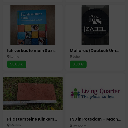
Ich verkaufe mein Sozialassistenz heute Buch
Mallorca/Deutsch Umzüge/Tranport/Fincabetreuung vor Ort ansässig
Lohne
Lehe
50,00 €
0,00 €
Pflastersteine Klinkersteine
FSJ in Potsdam – Mach was Sinnvolles mit deinem Jahr! ❤️
Müden
Potsdam