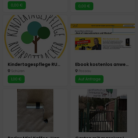
0,00 €
0,00 €
Kindertagespflege RUHRPOTTRACKER - 1 Platz frei ab August
Ebook kostenlos anwenden, verschenken und damit Geld verdienen: „Best of Unternehmertum und Mindset“ – Das neue E-Book von Dirk Kreuter
Schüren
Passau
1,00 €
Auf Anfrage