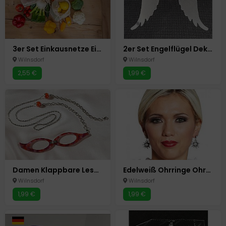
3er Set Einkausnetze Einkaufsnetz Tasche Einkaufstaschen Obst+Gemüse Netze
2er Set Engelflügel Deko Flügel für Gläser und Kerzen Windlichter Shabby Chic
Wilnsdorf
Wilnsdorf
2,55 €
1,99 €
Damen Klappbare Lesebrille mit Umhänge Kette +3,5 dpt Faltbar Lese Brille Lupe
Edelweiß Ohrringe Ohrstecker Kostüm Oktoberfest Fasching Karneval
Wilnsdorf
Wilnsdorf
1,99 €
1,99 €