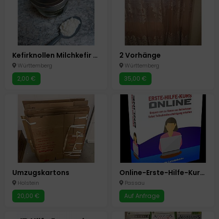
Kefirknollen Milchkefir Kefir selbermachen Biomilch Abholung
2 Vorhänge
Württemberg
Württemberg
2,00 €
35,00 €
Umzugskartons
Online-Erste-Hilfe-Kurs mit Teilnahme-Bescheinigung - Flexibel lernen. Anerkannt abschließen.
Holstein
Passau
20,00 €
Auf Anfrage