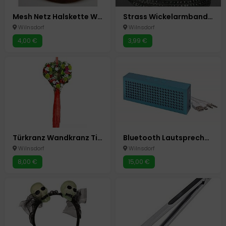
Mesh Netz Halskette Wickelarmband 6Farben
Strass Wickelarmband Lederoptik weiß - grau
Wilnsdorf
Wilnsdorf
4,00 €
3,99 €
Türkranz Wandkranz Tischkranz Blumen Neu Herz
Bluetooth Lautsprecher Box Speaker "Brick " Blau Neu
Wilnsdorf
Wilnsdorf
8,00 €
15,00 €