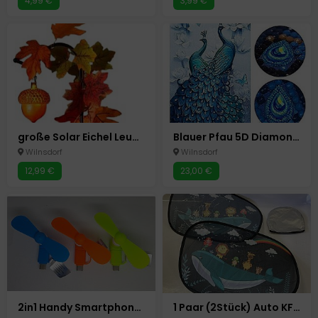
4,99 €
3,99 €
große Solar Eichel Leuchte Herbst Deko Gartenstecker
Blauer Pfau 5D Diamond Painting Diamant Malerei Basteln Malen 60x100cm
Wilnsdorf
Wilnsdorf
12,99 €
23,00 €
2in1 Handy Smartphone Mini Ventilator Micro USB +USB- C 3 Farben Android
1 Paar (2Stück) Auto KFZ Sonnenschutz Kinder Sonnenblende 51x31cm