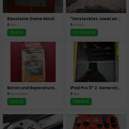
Bausteine Game Movil
"Verstecktes Juwel an der Bode: Kreativer Freiraum mit Werkstatt, Dachterrasse und viel Potenzial"
Köln
Anhalt
29,90 €
127.000,00 €
Beton und Reperaturapachtel 25 Kg Neu& ungeöffnet
IPad Pro 11“ 2. Generation 1TB WiFi + Cellular mit Zubehör
Kirchzarten
Bad
20,00 €
599,00 €