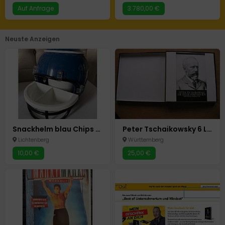
Auf Anfrage
3.780,00 €
Neuste Anzeigen
Snackhelm blau Chips NFL Eimer Schale American Football
Peter Tschaikowsky 6 Langspielplatten, die sechs Symphonien
Lichtenberg
Württemberg
10,00 €
25,00 €