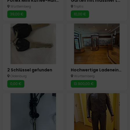
Porlex Mini Kaffee-Handmühle
Garten mit massiver Laube
Württemberg
Triptis
39,00 €
10,00 €
2 Schlüssel gefunden
Hochwertige Ladeneinrichtung-Ideal für Optik, Kosmetik, Juwelier
Oldenburg
Württemberg
0,00 €
13.900,00 €