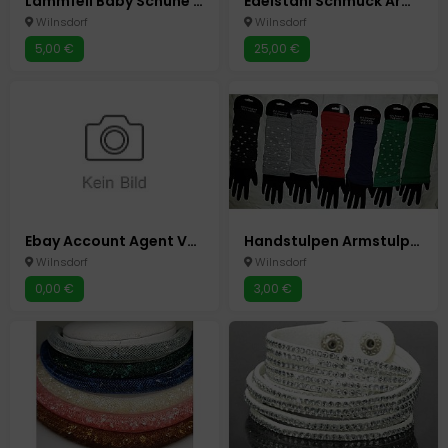
Lammfell Baby Schuhe Pantoffeln Schühchen gr 16/17 blau Neu Unisex Wagenschuhe
Edelstahl Schmuck Armband Bettelarmband Neu
Wilnsdorf
Wilnsdorf
5,00 €
25,00 €
Ebay Account Agent Verwaltung Erstellen Homeoffice
Handstulpen Armstulpen Pulswärmer Handschuhe ohne Finger 7 Farben
Wilnsdorf
Wilnsdorf
0,00 €
3,00 €