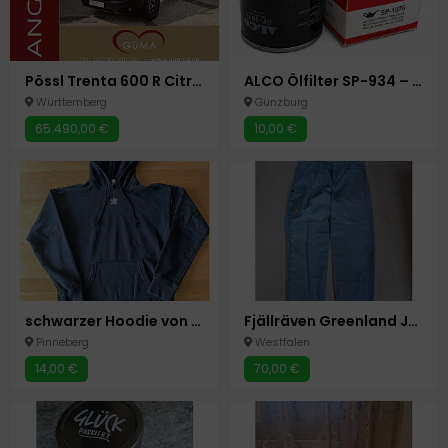
Pössl Trenta 600 R Citroen 165 PS
ALCO Ölfilter SP-934 – Motorölfilter – neu und unbenutzt – Originalverpackung
Württemberg
Günzburg
65.490,00 €
10,00 €
schwarzer Hoodie von Adidas Größe S
Fjällräven Greenland Jeans Vintage quasi neu M/L
Pinneberg
Westfalen
14,00 €
70,00 €