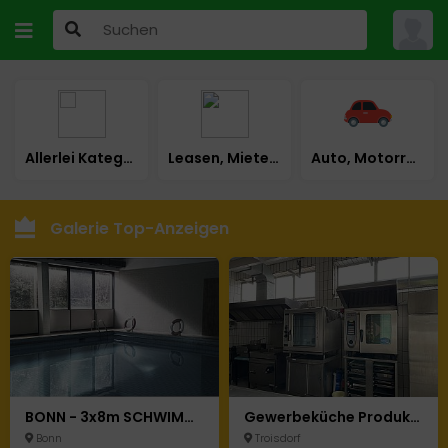
Allerlei Kategorie
Leasen, Mieten, Mietkauf
Auto, Motorrad & LKW
Galerie Top-Anzeigen
BONN - 3x8m SCHWIMMBAD HALLE SAUNA WELLNESS MASSAGE STUDIO POOL
Gewerbeküche Produktionsküche Bäckerei Backstube Cateringküche Küche Mietküche Kühlhaus Ladenlokal
Bonn
Troisdorf