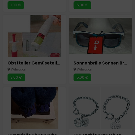
1,00 €
6,00 €
Obstteiler Gemüseteiler Obstschneider Tomaten Weintrauben Teiler
Sonnenbrille Sonnen Brille Neu mit UV Schutz Neu
Wilnsdorf
Wilnsdorf
3,00 €
5,00 €