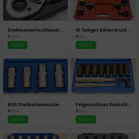
Drehmomentschlüssel 1/2" 10-210 Nm Modell AZ-200 Unitec
18 Teiliges Kühlerdruckprüfer Set Autokühlsysteme Autowerkzeug Auto Werkzeuge
Bonn
Bonn
19,00 €
79,00 €
BGS Stehbolzenauszieher Satz 4 Teilig Autowerkzeug Auto Werkzeuge
Felgenschloss Radschloss Radsicherung Radbolzen Abzieher Knacker
Bonn
Bonn
29,00 €
29,00 €