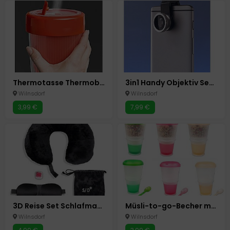
Thermotasse Thermobecher to go Memory, 0,5Liter, Rot, BPA Frei,
3in1 Handy Objektiv Set Kamera Linse
Wilnsdorf
Wilnsdorf
3,99 €
7,99 €
3D Reise Set Schlafmaske Nackenkissen Ohrstöpsel Schwarz Schlafset 3in1 4 tlg
Müsli-to-go-Becher mit isoliertem Milchkühlfach & Löffel Müslibecher 2-go
Wilnsdorf
Wilnsdorf