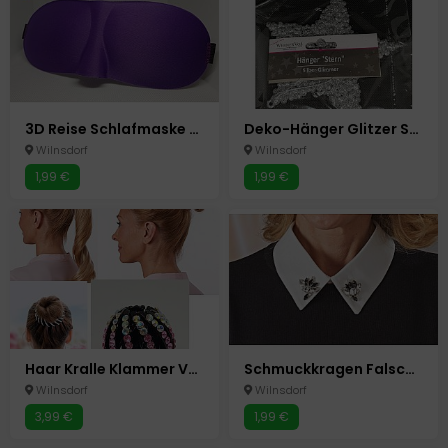
3D Reise Schlafmaske Lila Schlafmasken Schlafbrille Augenmaske Augenbinde
Deko-Hänger Glitzer Stern 13 cm Silber Glimmer Glitzer Advent Weihnachten NEU
Wilnsdorf
Wilnsdorf
1,99 €
1,99 €
Haar Kralle Klammer Vogel Nest Pferdeschwanz Zopf Halter Dutt Klemme Strass
Schmuckkragen Falscher Kraken Blusen Aufsatz Einsatz Strass Steine Glitzer
Wilnsdorf
Wilnsdorf
3,99 €
1,99 €