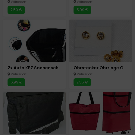
Wilnsdorf
Wilnsdorf
2,50 €
5,99 €
2x Auto KFZ Sonnenschutz Sonnenblende Baby Kinder UV Schutz Abdeckung
Ohrstecker Ohrringe Goldfarbend Strass Neu
Wilnsdorf
Wilnsdorf
6,99 €
2,55 €