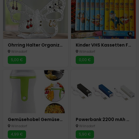
Ohrring Halter Organizer Ständer für bis zu 60 Ohrringe Neu Schmetterling Acryl
Kinder VHS Kassetten Filme Videos Bibi Lauras Stern
Wilnsdorf
Wilnsdorf
5,00 €
0,00 €
Gemüsehobel Gemüseschneider Spiralschneider Julienne Gemüsespaghetti Salat Schn
Powerbank 2200 mAh 3 Farben mobiler Akku USB- Micro USB
Wilnsdorf
Wilnsdorf
4,99 €
5,90 €