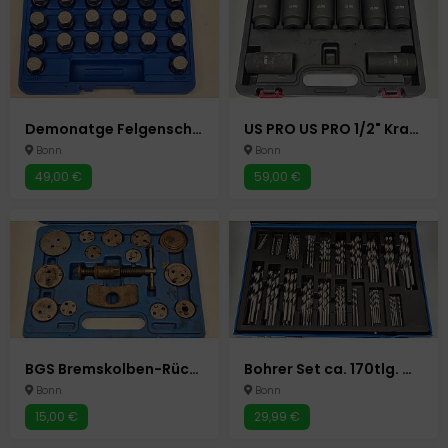
Demonatge Felgenschloss Radbolzen Radsicherung lösen Autowerkzeug Auto Werkzeuge
US PRO US PRO 1/2" Kraft-Schlagschrauber-Nüsse Schlagnuss-Satz 8 Stück Autowerkzeug Auto Werkzeuge
Bonn
Bonn
49,00 €
59,00 €
BGS Bremskolben-Rückstell-Satz | 14-tlg. Autowerkzeug Auto Werkzeuge
Bohrer Set ca. 170tlg. Metallbohrer 1-10mm Spiralbohrer Holzbohrer
Bonn
Bonn
15,00 €
29,99 €