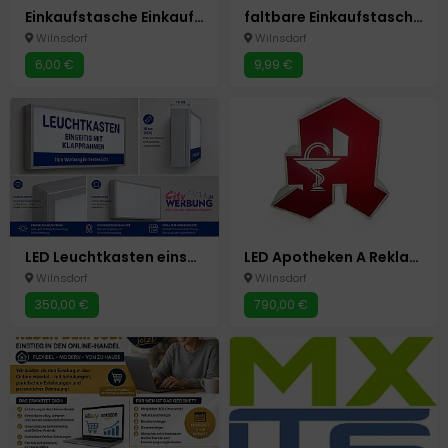
Einkaufstasche Einkaufs Umhängetasche 37 x 14 x 28cm Tasche
faltbare Einkaufstasche mit Rollen Umhänge Tasche Einkauf Trolley Einkaufswagen
Wilnsdorf
Wilnsdorf
6,00 €
9,99 €
LED Leuchtkasten einseitig m.Klapprahmen Werbung Silber eloxiert 100x60x10 cm
LED Apotheken A Reklame Schild Beidseitige Leuchtreklame Neu 80x80cm
Wilnsdorf
Wilnsdorf
350,00 €
790,00 €