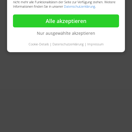
nicht mehr alle Funktionalitäten der Seite zur Verfügung stehen. Weitere
Informationen finden Sie in unserer
Datenschutzerklärung
.
Alle akzeptieren
Nur ausgewählte akzeptieren
Cookie-Details
|
Datenschutzerklärung
|
Impressum