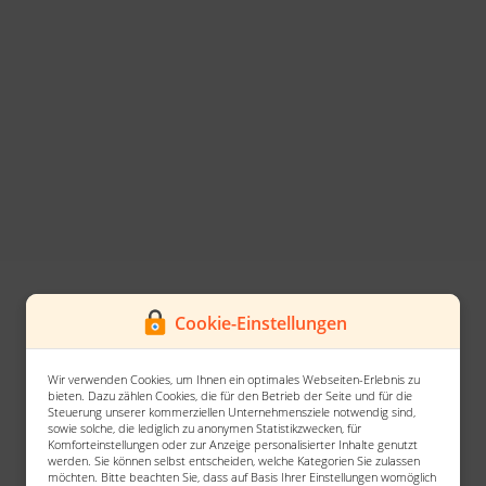
Cookie-Einstellungen
Wir verwenden Cookies, um Ihnen ein optimales Webseiten-Erlebnis zu
bieten. Dazu zählen Cookies, die für den Betrieb der Seite und für die
Steuerung unserer kommerziellen Unternehmensziele notwendig sind,
sowie solche, die lediglich zu anonymen Statistikzwecken, für
Komforteinstellungen oder zur Anzeige personalisierter Inhalte genutzt
werden. Sie können selbst entscheiden, welche Kategorien Sie zulassen
möchten. Bitte beachten Sie, dass auf Basis Ihrer Einstellungen womöglich