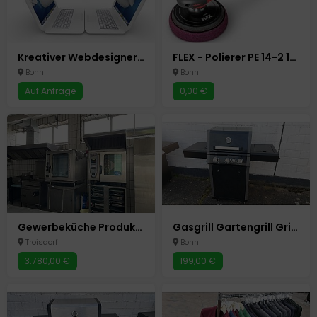
Kreativer Webdesigner Wordpress Baukasten Shop System Home-Office
FLEX - Polierer PE 14-2 150 Maschine PKW Auto Autoaufbereitung
Bonn
Bonn
Auf Anfrage
0,00 €
Gewerbeküche Produktionsküche Bäckerei Backstube Cateringküche Küche Mietküche Kühlhaus Ladenlokal
Gasgrill Gartengrill Grillwagen Grillstation Gasherd / 4 Brenner
Troisdorf
Bonn
3.780,00 €
199,00 €