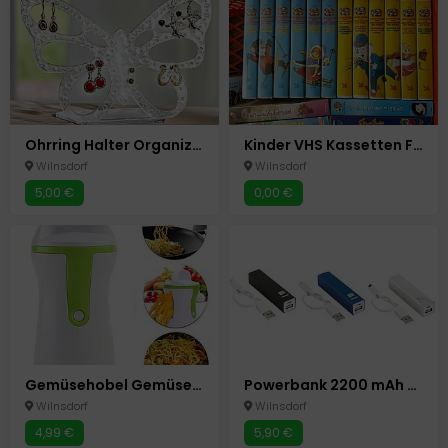
Ohrring Halter Organizer Ständer für bis zu 60 Ohrringe Neu Schmetterling Acryl
Kinder VHS Kassetten Filme Videos Bibi Lauras Stern
Wilnsdorf
Wilnsdorf
5,00 €
0,00 €
Gemüsehobel Gemüseschneider Spiralschneider Julienne Gemüsespaghetti Salat Schn
Powerbank 2200 mAh 3 Farben mobiler Akku USB- Micro USB
Wilnsdorf
Wilnsdorf
4,99 €
5,90 €