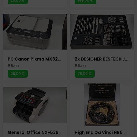
29,00 €
149,00 €
PC Canon Pixma MX320 - Multifunktionsgerät - Drucker - Kopierer - Scanner - Fax Tintenstrahldrucker
2x DESIGNER BESTECK JUSTINUS 60-TEILIG - VERPACKT IN WMF PAKET
Bonn
Bonn
29,00 €
79,00 €
General Office NX-5366-675 Geldzählmaschine Geldscheinzähler Zählmaschine
High End Da Vinci HE 8 CR Audio Chinch Kabel RCA Chinchstecker Chinchkabel Koaxialkabel Verstärker Cinch