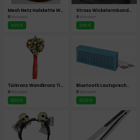
Mesh Netz Halskette Wickelarmband 6Farben
Strass Wickelarmband Lederoptik weiß - grau
Wilnsdorf
Wilnsdorf
4,00 €
3,99 €
Türkranz Wandkranz Tischkranz Blumen Neu Herz
Bluetooth Lautsprecher Box Speaker "Brick " Blau Neu
Wilnsdorf
Wilnsdorf
8,00 €
15,00 €