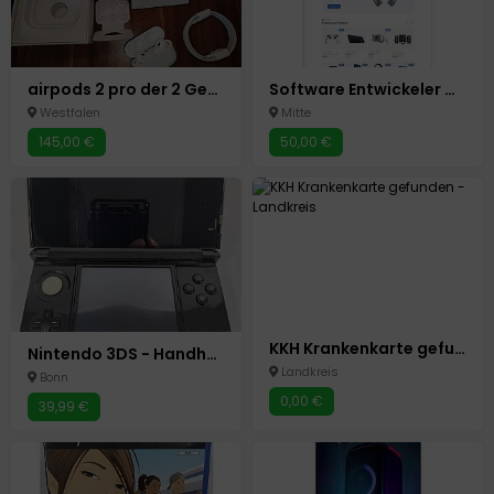
airpods 2 pro der 2 Generation
Software Entwickeler Mieten
Westfalen
Mitte
145,00 €
50,00 €
KKH Krankenkarte gefunden
Nintendo 3DS - Handheld-Konsole - CTR-001(JPN) - Schwarz Metallic - TEILDEFEKT
Landkreis
Bonn
0,00 €
39,99 €