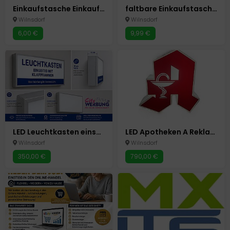
Einkaufstasche Einkaufs Umhängetasche 37 x 14 x 28cm Tasche
faltbare Einkaufstasche mit Rollen Umhänge Tasche Einkauf Trolley Einkaufswagen
Wilnsdorf
Wilnsdorf
6,00 €
9,99 €
LED Leuchtkasten einseitig m.Klapprahmen Werbung Silber eloxiert 100x60x10 cm
LED Apotheken A Reklame Schild Beidseitige Leuchtreklame Neu 80x80cm
Wilnsdorf
Wilnsdorf
350,00 €
790,00 €