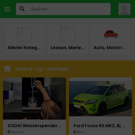
Allerlei Kategorie
Leasen, Mieten, Mietkauf
Auto, Motorrad & LKW
Galerie Top-Anzeigen
SODA1 Wasserspender – Heiß, Kalt & Sprudelnd mit Integriertem Filter & UV desinfektion
Ford Focus RS MK2, Bj. 2010, 109.000km, 305 PS, 2. Hand, Voll Fahrbereit, Scheckheft
Rostock
Bonn