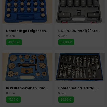
Demonatge Felgenschloss Radbolzen Radsicherung lösen Autowerkzeug Auto Werkzeuge
US PRO US PRO 1/2" Kraft-Schlagschrauber-Nüsse Schlagnuss-Satz 8 Stück Autowerkzeug Auto Werkzeuge
Bonn
Bonn
49,00 €
59,00 €
BGS Bremskolben-Rückstell-Satz | 14-tlg. Autowerkzeug Auto Werkzeuge
Bohrer Set ca. 170tlg. Metallbohrer 1-10mm Spiralbohrer Holzbohrer
Bonn
Bonn
15,00 €
29,99 €