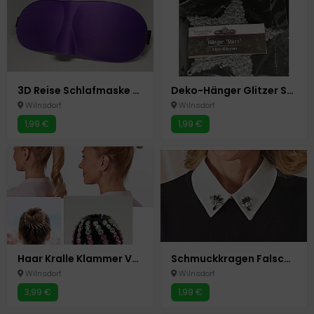
3D Reise Schlafmaske Lila Schlafmasken Schlafbrille Augenmaske Augenbinde
Deko-Hänger Glitzer Stern 13 cm Silber Glimmer Glitzer Advent Weihnachten NEU
Wilnsdorf
Wilnsdorf
1,99 €
1,99 €
Haar Kralle Klammer Vogel Nest Pferdeschwanz Zopf Halter Dutt Klemme Strass
Schmuckkragen Falscher Kraken Blusen Aufsatz Einsatz Strass Steine Glitzer
Wilnsdorf
Wilnsdorf
3,99 €
1,99 €