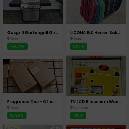
Gasgrill Gartengrill Grillwagen Grillstation Gasherd / 5 Brenner
LICONA 150 Herren Sakkos Club Sakko Hochzeit Verlobung Anzug TOP
Bonn
Bonn
199,00 €
0,00 €
Fragrance One - Office For Men - 100ml - EdP - First Batch 1. Edition - Jeremy
TV LCD Bildschirm Wandhalterung Hama Ultraslim 23-46 Zoll o.58 -117 cm
Bonn
Wilnsdorf
99,99 €
1,00 €