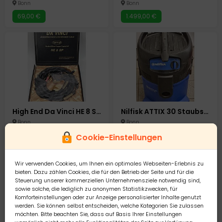
Bonn
Bonn
69,00 €
1.499,00 €
High End Da Vinci HE 8 SP Lautsprecherkabel Lautsprecher Speaker Kabel Verstärker
Nilfisk ATTIX 30 Staubsauger Industrie Gewerbesauger
Bonn
Bonn
1.299,00 €
179,00 €
Cookie-Einstellungen
Wir verwenden Cookies, um Ihnen ein optimales Webseiten-Erlebnis zu
bieten. Dazu zählen Cookies, die für den Betrieb der Seite und für die
Steuerung unserer kommerziellen Unternehmensziele notwendig sind,
sowie solche, die lediglich zu anonymen Statistikzwecken, für
Komforteinstellungen oder zur Anzeige personalisierter Inhalte genutzt
werden. Sie können selbst entscheiden, welche Kategorien Sie zulassen
möchten. Bitte beachten Sie, dass auf Basis Ihrer Einstellungen