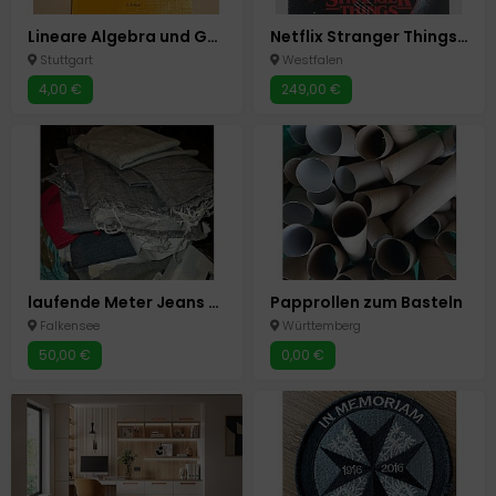
Lineare Algebra und Geometrie
Netflix Stranger Things Staffel 1-4 Limited Blu-ray Steelbook Bun
Stuttgart
Westfalen
4,00 €
249,00 €
laufende Meter Jeans / Denim (bessere Bilder folgen)
Papprollen zum Basteln
Falkensee
Württemberg
50,00 €
0,00 €