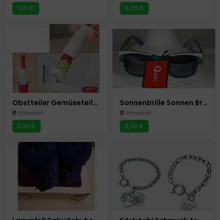
1,00 €
6,00 €
Obstteiler Gemüseteiler Obstschneider Tomaten Weintrauben Teiler
Sonnenbrille Sonnen Brille Neu mit UV Schutz Neu
Wilnsdorf
Wilnsdorf
3,00 €
5,00 €