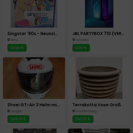
Singstar '90s - Neunziger - Sony PS2 - PlayStation 2 Spiel
JBL PARTYBOX 710 (VERMIETUNG)
Bonn
Holstein
23,99 €
0,00 €
Shoei GT-Air 3 Helm mit Sena SRL3 Kommunikationssystem – Größe L
Terrakotta Vase Groß
Langen
Württemberg
299,00 €
150,00 €