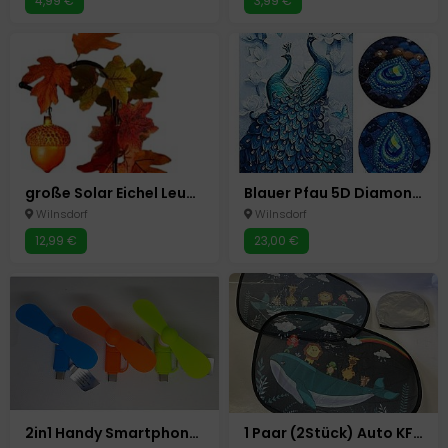
4,99 €
3,99 €
große Solar Eichel Leuchte Herbst Deko Gartenstecker
Blauer Pfau 5D Diamond Painting Diamant Malerei Basteln Malen 60x100cm
Wilnsdorf
Wilnsdorf
12,99 €
23,00 €
2in1 Handy Smartphone Mini Ventilator Micro USB +USB- C 3 Farben Android
1 Paar (2Stück) Auto KFZ Sonnenschutz Kinder Sonnenblende 51x31cm