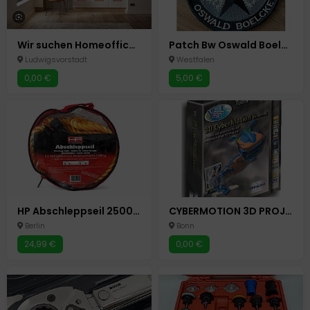
Wir suchen Homeoffice-Job - zuverlässig, motiviert und flexibel
Patch Bw Oswald Boelcke Klett
Ludwigsvorstadt
Westfalen
0,00 €
5,00 €
HP Abschleppseil 2500 kg 4m 18mm KFZ Auto Pannenhilfe
CYBERMOTION 3D PROJEKTE HAUS KÜCHE BAD GRAFIK ANIMATION PC 3D YES
Berlin
Bonn
24,99 €
0,00 €