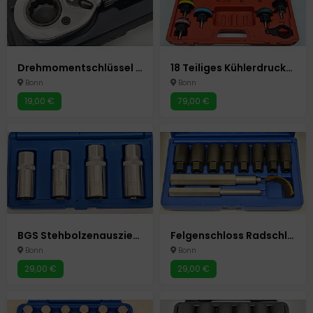
Drehmomentschlüssel 1/2" 10-210 Nm Modell AZ-200 Unitec
18 Teiliges Kühlerdruckprüfer Set Autokühlsysteme Autowerkzeug Auto Werkzeuge
Bonn
Bonn
19,00 €
79,00 €
BGS Stehbolzenauszieher Satz 4 Teilig Autowerkzeug Auto Werkzeuge
Felgenschloss Radschloss Radsicherung Radbolzen Abzieher Knacker
Bonn
Bonn
29,00 €
29,00 €