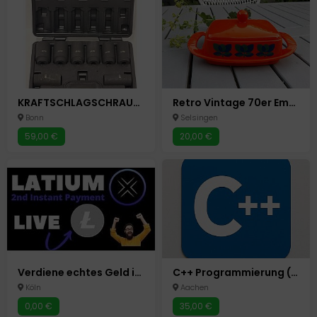
KRAFTSCHLAGSCHRAUBER-NÜSSE SCHLAGNUSS-SATZ 8 STÜCK AUTO WERKZEUG
Retro Vintage 70er Emsa Butterdose Design Bologna Flower Power
Bonn
Selsingen
59,00 €
20,00 €
Verdiene echtes Geld in USDT, Bitcoin oder Ethereum – ganz einfach von zuhause aus!Möchtest du online Geld verdienen, ohne komplizierte Voraussetzungen oder
C++ Programmierung (Effizient & maßgeschneidert)
Köln
Aachen
0,00 €
35,00 €