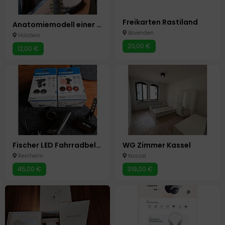
Freikarten Rastiland
Anatomiemodell einer Wirbelsäule
Bovenden
Holstein
20,00 €
12,00 €
Fischer LED Fahrradbeleuchtung Set! Fernlicht + Bremslicht!
WG Zimmer Kassel
Reinheim
Kassel
45,00 €
319,00 €