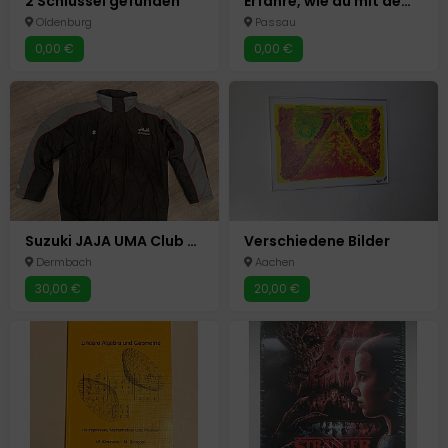
2 Schlüssel gefunden
Erfahre, wie du mit dem Gratis-Tool ChatGPT deine Arbeit 10x schneller erledigst
Oldenburg
Passau
0,00 €
0,00 €
Suzuki JAJA UMA Club Winterjacke L Jacke -neuwertig-
Verschiedene Bilder
Dermbach
Aachen
30,00 €
20,00 €