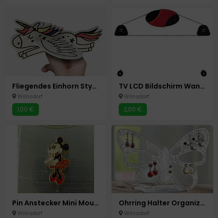
Fliegendes Einhorn Styropor Flieger
TV LCD Bildschirm Wandhalterung Hama Ultraslim 23-46 Zoll o.58 -117 cm
Wilnsdorf
Wilnsdorf
1,00 €
2,00 €
Pin Anstecker Mini Mouse
Ohrring Halter Organizer Ständer für bis zu 60 Ohrringe Neu Schmetterling Acryl
Wilnsdorf
Wilnsdorf