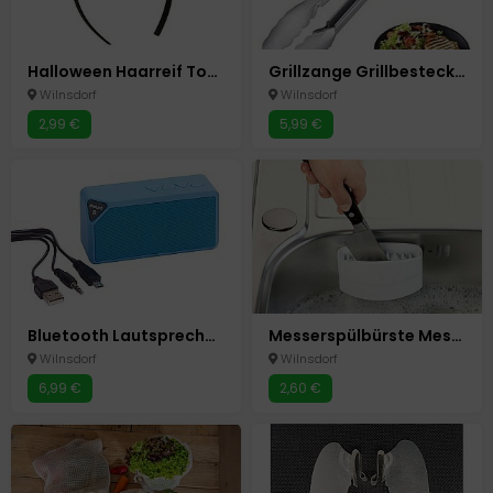
Halloween Haarreif Totenkopf Nachleuchtende Totenköpfe Glow in the Dark Karneval
Grillzange Grillbesteck Grillen Grill Zange 40 cm
Wilnsdorf
Wilnsdorf
2,99 €
5,99 €
Bluetooth Lautsprecher Box " Cuboid " Blau Neu Speaker
Messerspülbürste Messer Besteck Spezial Reinigungs Bürste Spülbürste Neu
Wilnsdorf
Wilnsdorf
6,99 €
2,60 €