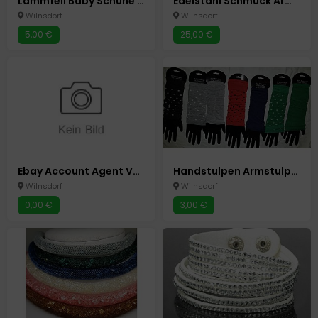
Lammfell Baby Schuhe Pantoffeln Schühchen gr 16/17 blau Neu Unisex Wagenschuhe
Edelstahl Schmuck Armband Bettelarmband Neu
Wilnsdorf
Wilnsdorf
5,00 €
25,00 €
Ebay Account Agent Verwaltung Erstellen Homeoffice
Handstulpen Armstulpen Pulswärmer Handschuhe ohne Finger 7 Farben
Wilnsdorf
Wilnsdorf
0,00 €
3,00 €