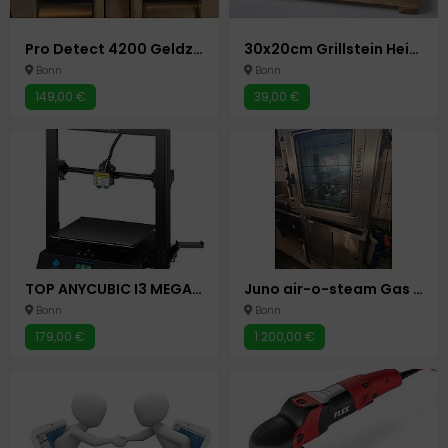
Pro Detect 4200 Geldzählmaschine Scheinzählmaschine Geld Zähler
30x20cm Grillstein Heiße Platte Steakplatte Heißer Stein Steinplatte Hot Stone
Bonn
Bonn
149,00 €
39,00 €
TOP ANYCUBIC I3 MEGA X - 3D DRUCKER MASCHINE PC COMPUTER BONN
Juno air-o-steam Gas 38 kW Konvektomat Kombidämpfer Gastro Backofen Bonn
Bonn
Bonn
179,00 €
1.200,00 €