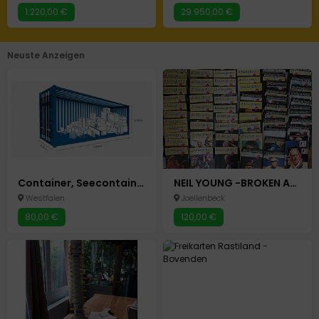
1.220,00 €
29.950,00 €
Neuste Anzeigen
Container, Seecontainer zu vermieten, Lagerfläche, Garage, Halle
NEIL YOUNG -BROKEN ARROW FANZINE _Nr.48-115
Westfalen
Joellenbeck
80,00 €
120,00 €