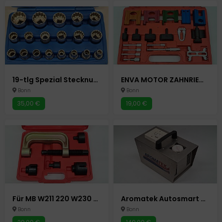
19-tlg Spezial Stecknuss Satz 10 - 32 mm Für 85% Defekte Abgerundete Mutter 1/2" Autowerkzeug Auto Werkzeuge
ENVA MOTOR ZAHNRIEMEN WERKZEUG 19-tlg. EINSTELLWERKZEUG ARRETIERWERKZEUG Autowerkzeug Auto Werkzeuge
Bonn
Bonn
35,00 €
19,00 €
Für MB W211 220 W230 TRAGGELENK ABZIEHER WERKZEUG KUGELGELENK AUSDRÜCKER passend Autowerkzeug Auto Werkzeuge
Aromatek Autosmart entfernt schlechte Gerüche schnell im PKW Auto etc.
Bonn
Bonn