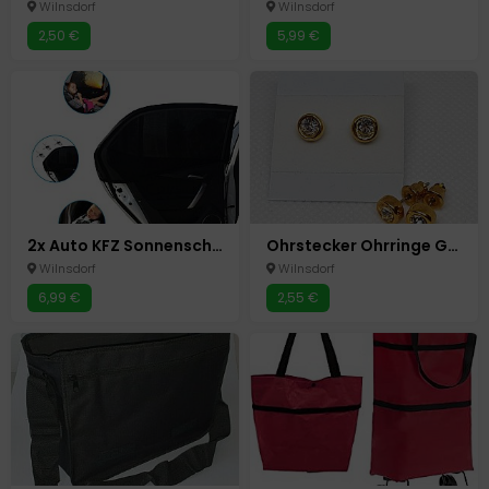
Wilnsdorf
Wilnsdorf
2,50 €
5,99 €
2x Auto KFZ Sonnenschutz Sonnenblende Baby Kinder UV Schutz Abdeckung
Ohrstecker Ohrringe Goldfarbend Strass Neu
Wilnsdorf
Wilnsdorf
6,99 €
2,55 €