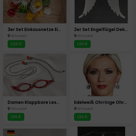
3er Set Einkausnetze Einkaufsnetz Tasche Einkaufstaschen Obst+Gemüse Netze
2er Set Engelflügel Deko Flügel für Gläser und Kerzen Windlichter Shabby Chic
Wilnsdorf
Wilnsdorf
2,55 €
1,99 €
Damen Klappbare Lesebrille mit Umhänge Kette +3,5 dpt Faltbar Lese Brille Lupe
Edelweiß Ohrringe Ohrstecker Kostüm Oktoberfest Fasching Karneval
Wilnsdorf
Wilnsdorf
1,99 €
1,99 €