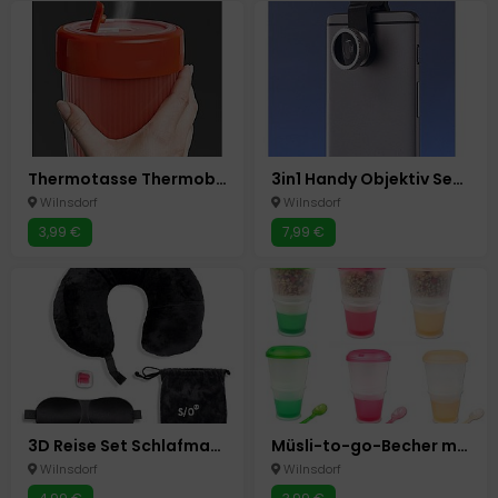
Thermotasse Thermobecher to go Memory, 0,5Liter, Rot, BPA Frei,
3in1 Handy Objektiv Set Kamera Linse
Wilnsdorf
Wilnsdorf
3,99 €
7,99 €
3D Reise Set Schlafmaske Nackenkissen Ohrstöpsel Schwarz Schlafset 3in1 4 tlg
Müsli-to-go-Becher mit isoliertem Milchkühlfach & Löffel Müslibecher 2-go
Wilnsdorf
Wilnsdorf