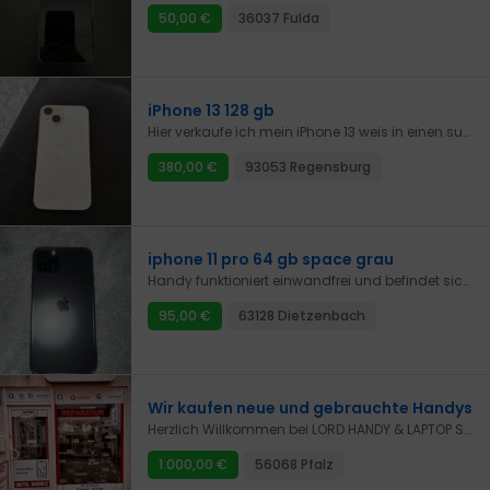
50,00 €
36037 Fulda
iPhone 13 128 gb
Hier verkaufe ich mein iPhone 13 weis in einen super Zustand Box vorhanden Kabel auch 85 Akkukapazität keine Kratzer zu sehen wurde mit Panzerglas getragen Angebot wer es heute noch abholt 335 Euro! Preis verhandelbar Tausch wäre auch möglich gegen ein iPhone 13 Pro oder 14 würde sogar draufzahlen
380,00 €
93053 Regensburg
iphone 11 pro 64 gb space grau
Handy funktioniert einwandfrei und befindet sich in einem guten Zustand, da ich es immer mit einer Hülle benutzt habe.Ladegerät und ovp sind auch dabei.Bei fragen gerne Pn
95,00 €
63128 Dietzenbach
Wir kaufen neue und gebrauchte Handys
Herzlich Willkommen bei LORD HANDY & LAPTOP ServiceWir kaufen alle neuen HandysWir kaufen gebrauchte Handys in einwandfreiem ZustandWir zahlen sofort barBitte dann bitte keine Preisanfragen per Nachricht oder Anruf Nur ernsthafte Leute bringen das Gerät in den Laden, und der Preis wird vereinbart und sofort bezahlt Sie sind täglich ab der vollen Stunde verfügbar 11:00-18:00Danke für dein VerständnisLORD HANDY&LAPTOP SERVICEAltengraben 5256068 Koblenz
1.000,00 €
56068 Pfalz