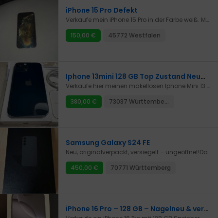
iPhone 15 Pro Defekt
Verkaufe mein iPhone 15 Pro in der Farbe weiß. Mein Bildschirm ist kaputt und das Mainboars soll Defekt sein wurde mir erzählt weil ich mein Display wechseln wollte. Bei Interesse gerne mit Preisvorstellung melden.
150,00 €
45772 Westfalen
Iphone 13mini 128 GB Top Zustand Neuwertig
Verkaufe hier meinen makellosen Iphone Mini 13 128 GB in DARK BLUE .Das Handy wurde nur im Home Office als zweit Handy genutzt mit Hülle und Display Schutz vom Anfang an . Schutz ist noch drauf.Der Zustand ist Neuwertig !!! Akku liegt bei 72 % reicht locker über den Tag da größere Akku wie beim Vorgänger 12 mini . Alles original ,dabei sind :OVPLadekabelSIM PINRechnungfrei in alle Netze , der 13 mini ist einer der besten und der letzten mini Serien von Apple .. Top Empfang , TOP Kamera,TOP Akku ,TOP Haptik und vieles mehr dank Ios 18,5 ....mit Ki Funktionen .Abholung oder Versand möglich!!Überweisung oder Paypal Freunde ..Bitte keine ich bitte dir 300 euro Fragen , weil das Handy in diesem Zustand hat mehr Wert ..
380,00 €
73037 Württemberg
Samsung Galaxy S24 FE
Neu, originalverpackt, versiegelt – ungeöffnet!Das Gerät ist also noch nie benutzt worden und kommt in der Originalverpackung.Details zum Gerät: • Modell: Samsung Galaxy S24 FE • Farbe: Schwarz • Speicher 128 GB • Zustand: Fabrikneu, ungeöffnet • Kein Branding, kein SimlockAbholung bevorzugt, Versand möglich bei Übernahme der Kosten.Privatverkauf.
450,00 €
70771 Württemberg
iPhone 16 Pro – 128 GB – Nagelneu & versiegelt