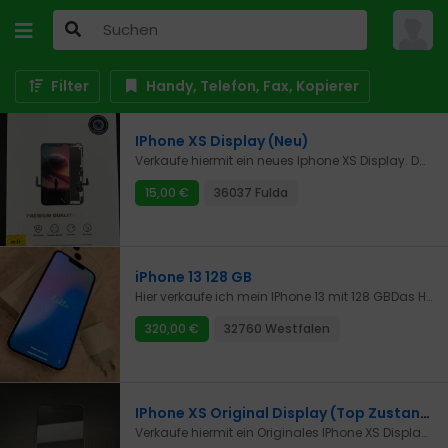
Filter
Handy, Telefon, Fax, Kopierer
IPhone XS Display (Neu)
Verkaufe hiermit ein neues Iphone XS Display. Das Display wurde nicht auf Funktion geprüft. Zum Display gibt es noch Zubehör.Versand sowie Abholung sind gerne möglich.Bei Fragen gerne einfach melden.Da es sich um einen Privatverkauf handelt, gebe ich keine Garantie oder Gewährleistung und nehme den Artikel auch nicht zurück.
15,00 €
36037 Fulda
iPhone 13 128 GB
Hier verkaufe ich mein IPhone 13 mit 128 GBDas Handy befindet sich in einem guten ZustandDie Akkukapazität liegt bei 73%Originalverpackung und Netzteil sind dabei.Ohne Kabel.*Dies ist ein Privatverkauf. Der Verkauf erfolgt unter Ausschluss jeglicher Gewähr­leistung / Sachmangelhaftung. Auch Garantieansprüche, Umtausch und Rücknahme schließe ich ausdrücklich aus!
320,00 €
32760 Westfalen
IPhone XS Original Display (Top Zustand)
Verkaufe hiermit ein Originales IPhone XS Display. Das Display befindet sich in einem guten Zustand. Auf Funktionen wurde es nicht geprüft.Versand sowie Abholung sind gerne möglich.Bei Fragen gerne einfach melden.Da es sich um einen Privatverkauf handelt, gebe ich keine Garantie oder Gewährleistung und nehme den Artikel auch nicht zurück.