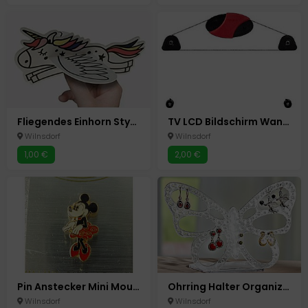
Fliegendes Einhorn Styropor Flieger
TV LCD Bildschirm Wandhalterung Hama Ultraslim 23-46 Zoll o.58 -117 cm
Wilnsdorf
Wilnsdorf
1,00 €
2,00 €
Pin Anstecker Mini Mouse
Ohrring Halter Organizer Ständer für bis zu 60 Ohrringe Neu Schmetterling Acryl
Wilnsdorf
Wilnsdorf