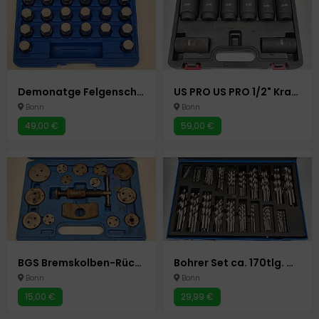
Demonatge Felgenschloss Radbolzen Radsicherung lösen Autowerkzeug Auto Werkzeuge
US PRO US PRO 1/2" Kraft-Schlagschrauber-Nüsse Schlagnuss-Satz 8 Stück Autowerkzeug Auto Werkzeuge
Bonn
Bonn
49,00 €
59,00 €
BGS Bremskolben-Rückstell-Satz | 14-tlg. Autowerkzeug Auto Werkzeuge
Bohrer Set ca. 170tlg. Metallbohrer 1-10mm Spiralbohrer Holzbohrer
Bonn
Bonn
15,00 €
29,99 €