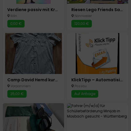
Verdiene passiv mit Krypto auf YouHodler! 25 USD Bonus Angebot
Riesen Lego Friends Sammlung
Köln
Nonnweiler
0,00 €
120,00 €
Camp David Hemd kurzarm Herren Sommer Oberhemd hellgrau Gr.XL
KlickTipp – Automatisiertes E-Mail-Marketing für digitale Unternehmer
Vorpommern
Passau
25,00 €
Auf Anfrage