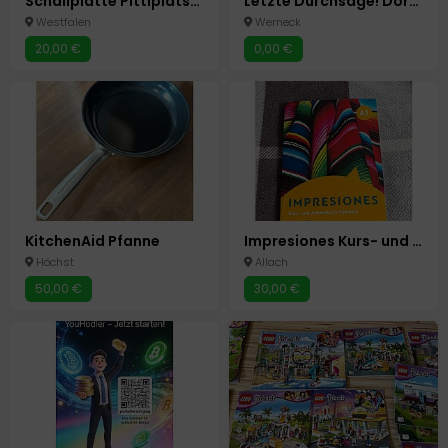
Schallplatte Pittiplatsch singel
Letzte Durchsage! Dorfflohmarkt...
Westfalen
Werneck
20,00 €
0,00 €
KitchenAid Pfanne
Impresiones Kurs- und Arbeitsbuch Spanisch 9783193045454
Höchst
Allach
50,00 €
30,00 €