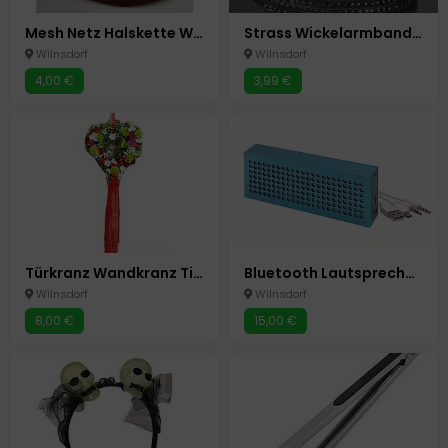
Mesh Netz Halskette Wickelarmband 6Farben
Strass Wickelarmband Lederoptik weiß - grau
Wilnsdorf
Wilnsdorf
4,00 €
3,99 €
Türkranz Wandkranz Tischkranz Blumen Neu Herz
Bluetooth Lautsprecher Box Speaker "Brick " Blau Neu
Wilnsdorf
Wilnsdorf
8,00 €
15,00 €