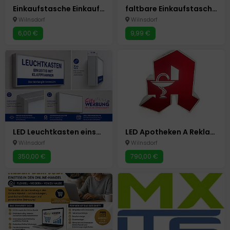
Einkaufstasche Einkaufs Umhängetasche 37 x 14 x 28cm Tasche
faltbare Einkaufstasche mit Rollen Umhänge Tasche Einkauf Trolley Einkaufswagen
Wilnsdorf
Wilnsdorf
6,00 €
9,99 €
LED Leuchtkasten einseitig m.Klapprahmen Werbung Silber eloxiert 100x60x10 cm
LED Apotheken A Reklame Schild Beidseitige Leuchtreklame Neu 80x80cm
Wilnsdorf
Wilnsdorf
350,00 €
790,00 €