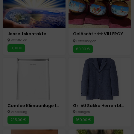
Jenseitskontakte
Gelöscht • ⭐️⭐️ VILLEROY & BOCH ⭐️ 3 WEIHNACHTSKUGELN ⭐️ TOYS OR
Westfalen
Petershagen
0,00 €
60,00 €
Comfee Klimaanlage 12000 BTU
Gr. 50 Sakko Herren blau elegant stilvoll hochwertig Licona Business Top
Vilsbiburg
Balingen
235,00 €
169,00 €