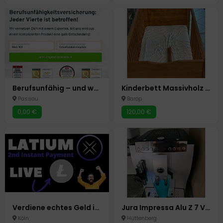
Berufsunfähig – und was dann?
Kinderbett Massivholz 70x140 cm
Passau
Barop
0,00 €
120,00 €
Verdiene echtes Geld in USDT, Bitcoin oder Ethereum – ganz einfach von zuhause aus!Möchtest du online Geld verdienen, ohne komplizierte Voraussetzungen oder
Jura Impressa Alu Z 7 Vollautomat wenig Bezüge
Köln
Hüttenberg