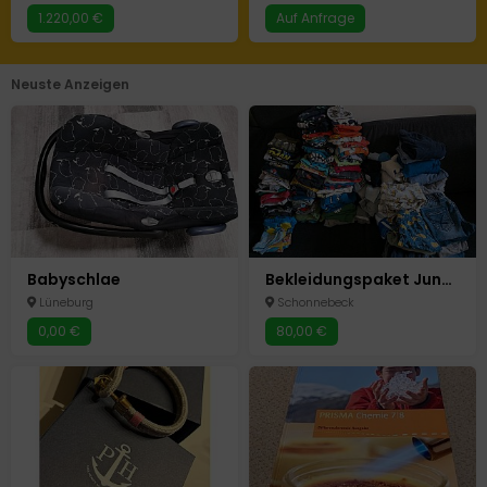
1.220,00 €
Auf Anfrage
Neuste Anzeigen
Babyschlae
Bekleidungspaket Junge 110 & 110/116
Lüneburg
Schonnebeck
0,00 €
80,00 €