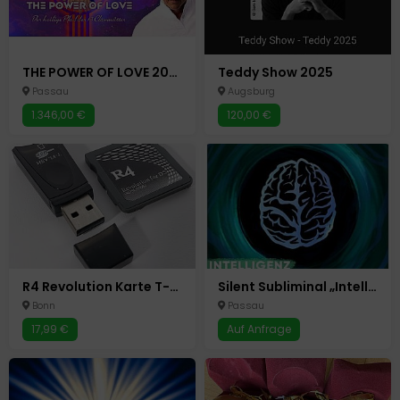
THE POWER OF LOVE 2025 Masterclass-Webinar
Teddy Show 2025
Passau
Augsburg
1.346,00 €
120,00 €
R4 Revolution Karte T-Flash NDSL/NDS - für NINTENDO DS LITE Micro SD & USB 2.0
Silent Subliminal „Intelligenz“ – mentale Leistung aktivieren
Bonn
Passau
17,99 €
Auf Anfrage