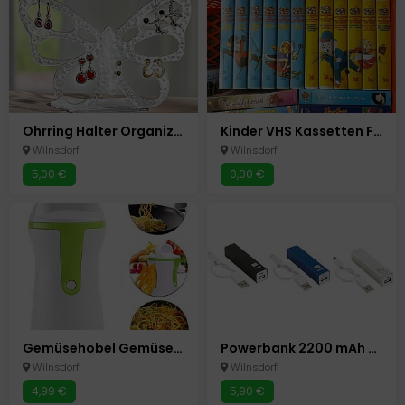
Ohrring Halter Organizer Ständer für bis zu 60 Ohrringe Neu Schmetterling Acryl
Kinder VHS Kassetten Filme Videos Bibi Lauras Stern
Wilnsdorf
Wilnsdorf
5,00 €
0,00 €
Gemüsehobel Gemüseschneider Spiralschneider Julienne Gemüsespaghetti Salat Schn
Powerbank 2200 mAh 3 Farben mobiler Akku USB- Micro USB
Wilnsdorf
Wilnsdorf
4,99 €
5,90 €