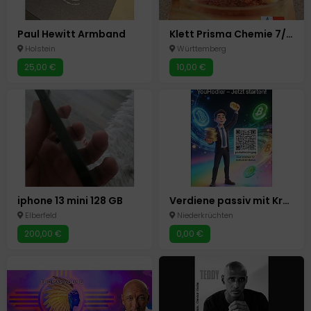
Paul Hewitt Armband
Klett Prisma Chemie 7/8 Realschule BW
Holstein
Württemberg
25,00 €
10,00 €
iphone 13 mini 128 GB
Verdiene passiv mit Krypto auf YouHodler! 25 USD Bonus
Elberfeld
Niederkrüchten
200,00 €
0,00 €