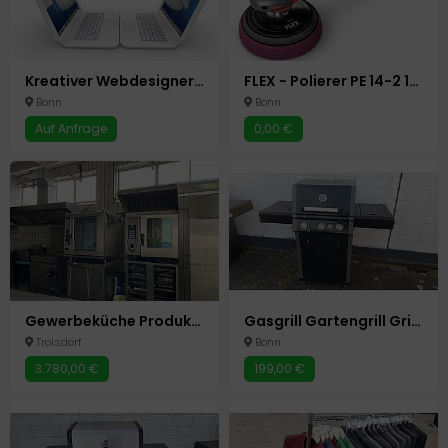
Kreativer Webdesigner Wordpress Baukasten Shop System Home-Office
FLEX - Polierer PE 14-2 150 Maschine PKW Auto Autoaufbereitung
Bonn
Bonn
Auf Anfrage
0,00 €
Gewerbeküche Produktionsküche Bäckerei Backstube Cateringküche Küche Mietküche Kühlhaus Ladenlokal
Gasgrill Gartengrill Grillwagen Grillstation Gasherd / 4 Brenner
Troisdorf
Bonn
3.780,00 €
199,00 €