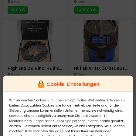
Bonn
Bonn
69,00 €
1.499,00 €
High End Da Vinci HE 8 SP Lautsprecherkabel Lautsprecher Speaker Kabel Verstärker
Nilfisk ATTIX 30 Staubsauger Industrie Gewerbesauger
Bonn
Bonn
1.299,00 €
179,00 €
Cookie-Einstellungen
Wir verwenden Cookies, um Ihnen ein optimales Webseiten-Erlebnis zu
bieten. Dazu zählen Cookies, die für den Betrieb der Seite und für die
Steuerung unserer kommerziellen Unternehmensziele notwendig sind,
sowie solche, die lediglich zu anonymen Statistikzwecken, für
Komforteinstellungen oder zur Anzeige personalisierter Inhalte genutzt
werden. Sie können selbst entscheiden, welche Kategorien Sie zulassen
möchten. Bitte beachten Sie, dass auf Basis Ihrer Einstellungen