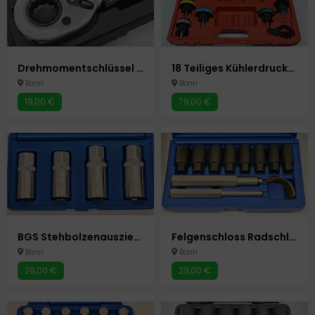
Drehmomentschlüssel 1/2" 10-210 Nm Modell AZ-200 Unitec
18 Teiliges Kühlerdruckprüfer Set Autokühlsysteme Autowerkzeug Auto Werkzeuge
Bonn
Bonn
19,00 €
79,00 €
BGS Stehbolzenauszieher Satz 4 Teilig Autowerkzeug Auto Werkzeuge
Felgenschloss Radschloss Radsicherung Radbolzen Abzieher Knacker
Bonn
Bonn
29,00 €
29,00 €