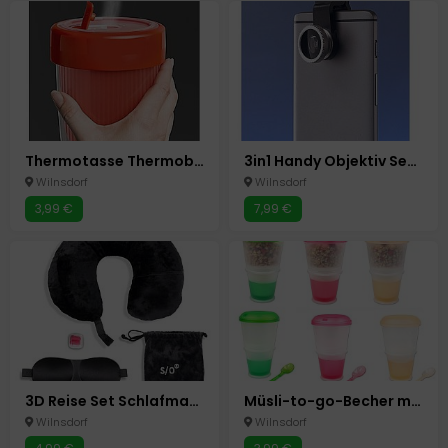
Thermotasse Thermobecher to go Memory, 0,5Liter, Rot, BPA Frei,
3in1 Handy Objektiv Set Kamera Linse
Wilnsdorf
Wilnsdorf
3,99 €
7,99 €
3D Reise Set Schlafmaske Nackenkissen Ohrstöpsel Schwarz Schlafset 3in1 4 tlg
Müsli-to-go-Becher mit isoliertem Milchkühlfach & Löffel Müslibecher 2-go
Wilnsdorf
Wilnsdorf