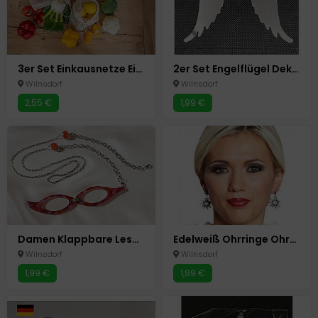
3er Set Einkausnetze Einkaufsnetz Tasche Einkaufstaschen Obst+Gemüse Netze
2er Set Engelflügel Deko Flügel für Gläser und Kerzen Windlichter Shabby Chic
Wilnsdorf
Wilnsdorf
2,55 €
1,99 €
Damen Klappbare Lesebrille mit Umhänge Kette +3,5 dpt Faltbar Lese Brille Lupe
Edelweiß Ohrringe Ohrstecker Kostüm Oktoberfest Fasching Karneval
Wilnsdorf
Wilnsdorf
1,99 €
1,99 €