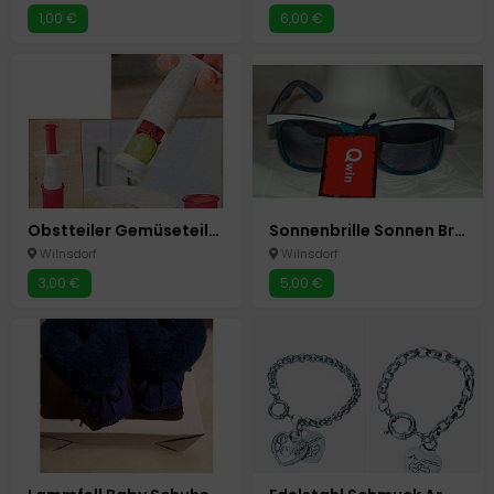
1,00 €
6,00 €
Obstteiler Gemüseteiler Obstschneider Tomaten Weintrauben Teiler
Sonnenbrille Sonnen Brille Neu mit UV Schutz Neu
Wilnsdorf
Wilnsdorf
3,00 €
5,00 €