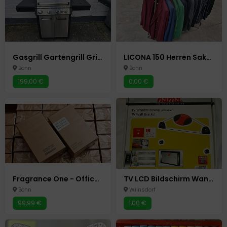
Gasgrill Gartengrill Grillwagen Grillstation Gasherd / 5 Brenner
LICONA 150 Herren Sakkos Club Sakko Hochzeit Verlobung Anzug TOP
Bonn
Bonn
199,00 €
0,00 €
Fragrance One - Office For Men - 100ml - EdP - First Batch 1. Edition - Jeremy
TV LCD Bildschirm Wandhalterung Hama Ultraslim 23-46 Zoll o.58 -117 cm
Bonn
Wilnsdorf
99,99 €
1,00 €