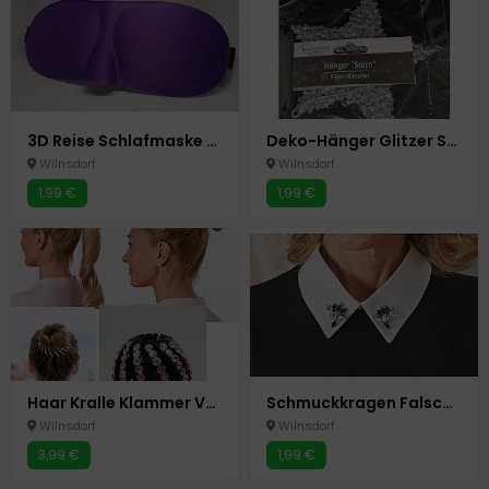
3D Reise Schlafmaske Lila Schlafmasken Schlafbrille Augenmaske Augenbinde
Deko-Hänger Glitzer Stern 13 cm Silber Glimmer Glitzer Advent Weihnachten NEU
Wilnsdorf
Wilnsdorf
1,99 €
1,99 €
Haar Kralle Klammer Vogel Nest Pferdeschwanz Zopf Halter Dutt Klemme Strass
Schmuckkragen Falscher Kraken Blusen Aufsatz Einsatz Strass Steine Glitzer
Wilnsdorf
Wilnsdorf
3,99 €
1,99 €