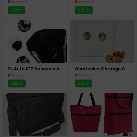
Wilnsdorf
Wilnsdorf
2,50 €
5,99 €
2x Auto KFZ Sonnenschutz Sonnenblende Baby Kinder UV Schutz Abdeckung
Ohrstecker Ohrringe Goldfarbend Strass Neu
Wilnsdorf
Wilnsdorf
6,99 €
2,55 €