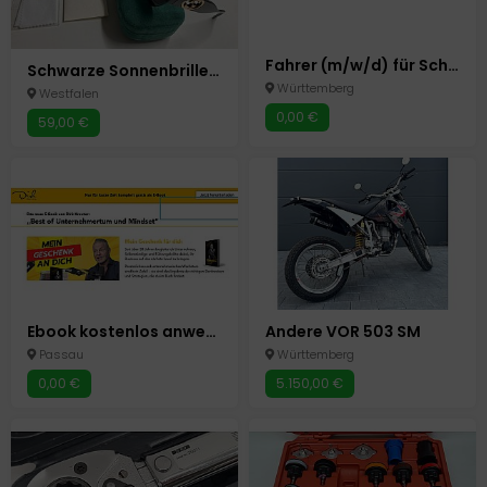
Fahrer (m/w/d) für Schülerbeförderung Minijob in Mosbach gesucht
Schwarze Sonnenbrille G
Württemberg
Westfalen
0,00 €
59,00 €
Ebook kostenlos anwenden, verschenken und damit Geld verdienen: „Best of Unternehmertum und Mindset“ – Das neue E-Book von Dirk Kreuter Angebot
Andere VOR 503 SM
Passau
Württemberg
0,00 €
5.150,00 €