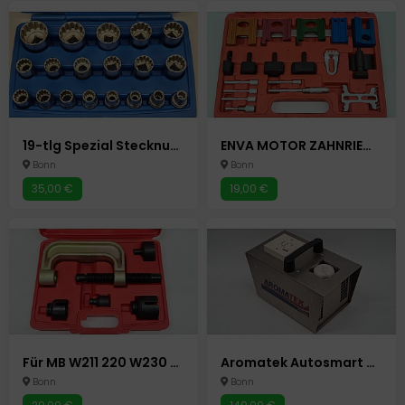
19-tlg Spezial Stecknuss Satz 10 - 32 mm Für 85% Defekte Abgerundete Mutter 1/2" Autowerkzeug Auto Werkzeuge
ENVA MOTOR ZAHNRIEMEN WERKZEUG 19-tlg. EINSTELLWERKZEUG ARRETIERWERKZEUG Autowerkzeug Auto Werkzeuge
Bonn
Bonn
35,00 €
19,00 €
Für MB W211 220 W230 TRAGGELENK ABZIEHER WERKZEUG KUGELGELENK AUSDRÜCKER passend Autowerkzeug Auto Werkzeuge
Aromatek Autosmart entfernt schlechte Gerüche schnell im PKW Auto etc.
Bonn
Bonn