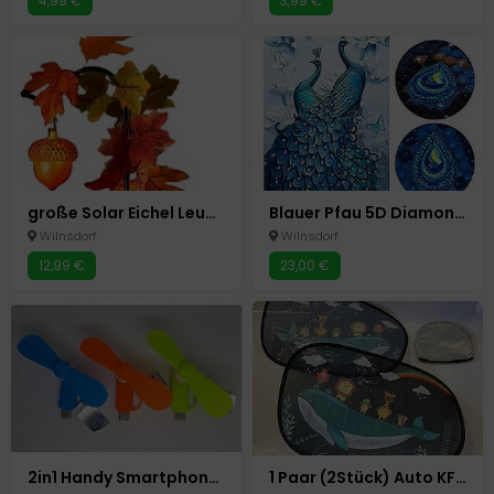
4,99 €
3,99 €
große Solar Eichel Leuchte Herbst Deko Gartenstecker
Blauer Pfau 5D Diamond Painting Diamant Malerei Basteln Malen 60x100cm
Wilnsdorf
Wilnsdorf
12,99 €
23,00 €
2in1 Handy Smartphone Mini Ventilator Micro USB +USB- C 3 Farben Android
1 Paar (2Stück) Auto KFZ Sonnenschutz Kinder Sonnenblende 51x31cm