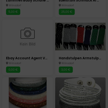
Lammfell Baby Schuhe Pantoffeln Schühchen gr 16/17 blau Neu Unisex Wagenschuhe
Edelstahl Schmuck Armband Bettelarmband Neu
Wilnsdorf
Wilnsdorf
5,00 €
25,00 €
Ebay Account Agent Verwaltung Erstellen Homeoffice
Handstulpen Armstulpen Pulswärmer Handschuhe ohne Finger 7 Farben
Wilnsdorf
Wilnsdorf
0,00 €
3,00 €