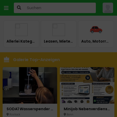
Allerlei Kategorie
Leasen, Mieten, Mietkauf
Auto, Motorrad & LKW
Galerie Top-Anzeigen
SODA1 Wasserspender – Heiß, Kalt & Sprudelnd mit Integriertem Filter & UV desinfektion
Minijob Nebenverdienst Home-Office mit Perspektive (m/w/d)
Rostock
Bonn