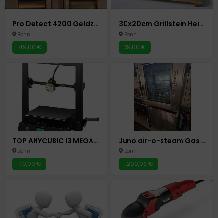
Pro Detect 4200 Geldzählmaschine Scheinzählmaschine Geld Zähler
30x20cm Grillstein Heiße Platte Steakplatte Heißer Stein Steinplatte Hot Stone
Bonn
Bonn
149,00 €
39,00 €
TOP ANYCUBIC I3 MEGA X - 3D DRUCKER MASCHINE PC COMPUTER BONN
Juno air-o-steam Gas 38 kW Konvektomat Kombidämpfer Gastro Backofen Bonn
Bonn
Bonn
179,00 €
1.200,00 €