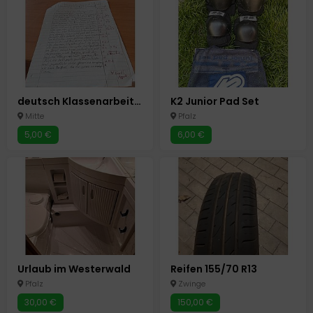
deutsch Klassenarbeit Argumentation
K2 Junior Pad Set
Mitte
Pfalz
5,00 €
6,00 €
Urlaub im Westerwald
Reifen 155/70 R13
Pfalz
Zwinge
30,00 €
150,00 €