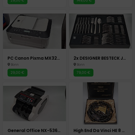
29,00 €
149,00 €
PC Canon Pixma MX320 - Multifunktionsgerät - Drucker - Kopierer - Scanner - Fax Tintenstrahldrucker
2x DESIGNER BESTECK JUSTINUS 60-TEILIG - VERPACKT IN WMF PAKET
Bonn
Bonn
29,00 €
79,00 €
General Office NX-5366-675 Geldzählmaschine Geldscheinzähler Zählmaschine
High End Da Vinci HE 8 CR Audio Chinch Kabel RCA Chinchstecker Chinchkabel Koaxialkabel Verstärker Cinch