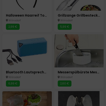
Halloween Haarreif Totenkopf Nachleuchtende Totenköpfe Glow in the Dark Karneval
Grillzange Grillbesteck Grillen Grill Zange 40 cm
Wilnsdorf
Wilnsdorf
2,99 €
5,99 €
Bluetooth Lautsprecher Box " Cuboid " Blau Neu Speaker
Messerspülbürste Messer Besteck Spezial Reinigungs Bürste Spülbürste Neu
Wilnsdorf
Wilnsdorf
6,99 €
2,60 €