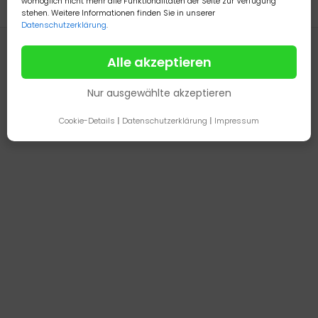
womöglich nicht mehr alle Funktionalitäten der Seite zur Verfügung
stehen. Weitere Informationen finden Sie in unserer
Datenschutzerklärung
.
Alle akzeptieren
Nur ausgewählte akzeptieren
Cookie-Details
|
Datenschutzerklärung
|
Impressum