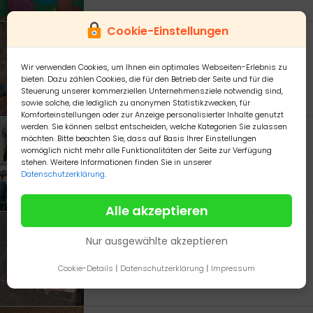
Cookie-Einstellungen
Loveless 1-13 manga
♡Hallo ich verkaufe Loveless 1-13♡Reihe (Läuft noch)♡1.Auflage♡Zahlung wäre per Banküberweisung oder per PayPal möglich
Wir verwenden Cookies, um Ihnen ein optimales Webseiten-Erlebnis zu
120,00 €
16321 Bernau
bieten. Dazu zählen Cookies, die für den Betrieb der Seite und für die
Steuerung unserer kommerziellen Unternehmensziele notwendig sind,
sowie solche, die lediglich zu anonymen Statistikzwecken, für
Komforteinstellungen oder zur Anzeige personalisierter Inhalte genutzt
werden. Sie können selbst entscheiden, welche Kategorien Sie zulassen
Brother x Brother Boys Love Manga (komplett) Kisaragi Hirotaka
möchten. Bitte beachten Sie, dass auf Basis Ihrer Einstellungen
womöglich nicht mehr alle Funktionalitäten der Seite zur Verfügung
Biete die abgeschlossene Boys Love Reihe Brother x Brother von Kisaragi Hirotaka. Wird nicht mehr gedruckt.Die Bände sind in einem super Zustand mit minimalen Vergilbungen wegen des Alters.Versand gegen Aufpreis möglich.Dies ist ein Privatverkauf. Der Gegenstand wird unter Ausschluss jeglicher Gewährleistung und Sachmangelhaftung verkauft.
stehen. Weitere Informationen finden Sie in unserer
50,00 €
10627 Charlottenburg
Datenschutzerklärung
.
Alle akzeptieren
Pokemon Pikachu Acyl Schlussanhänger Manga Anime
Nur ausgewählte akzeptieren
Kein OriginalKomplett neuPreis plus Versand 1,80€ als GroßbriefKein TauschKeine ReservierungZahlung per PayPal Freunde
2,00 €
56564 Pfalz
Cookie-Details
|
Datenschutzerklärung
|
Impressum