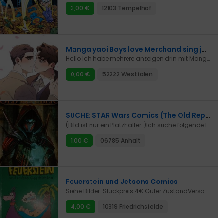
3,00 €
12103 Tempelhof
Manga yaoi Boys love Merchandising japan Korea
Hallo Ich habe mehrere anzeigen drin mit Mangas / webtoons und auch viel Merchandising wenn ihr lust habt schaut gerne mal rein =)
0,00 €
52222 Westfalen
SUCHE: STAR Wars Comics (The Old Republic - PANINI)
(Bild ist nur ein Platzhalter :)Ich suche folgende Legends-Star Wars Comics.Hinweis vorab: Comics werden in deutsch und gutem Zustand gesucht.Da ich es nicht eilig habe bitte ich darum, dass Angebote nur an mich gerichtet werden, wenn bestenfalls mehrere Comics vorhanden sind :)Preis machen wir im Chat dann aus (je nach Zustand usw..)Danke vorab!Werden noch gesucht: (Siehe Bild 2)• Star Wars Sonderband 67 - The Old Republic III - Verlorene SonnenZustand: gut bis sehr gutStar Wars Sonderband 61 - The Old Republic II - Blut des ImperiumsZustand: sehr gutDie Liste wird von mir aktuell gehalten.
1,00 €
06785 Anhalt
Feuerstein und Jetsons Comics
Siehe Bilder. Stückpreis 4€.Guter ZustandVersand erfolgt als Brief für 1,80 Euro. Bei mehreren muss man sehen.
4,00 €
10319 Friedrichsfelde