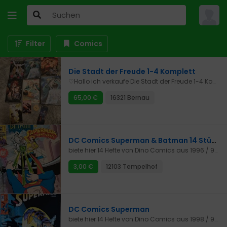
Filter
Comics
Die Stadt der Freude 1-4 Komplett
♡Hallo ich verkaufe Die Stadt der Freude 1-4 Komplett + Speciel Edition Box + Holzaufsteller+Sonderheft + Postkarten und Lesezeichen♡1.Auflage♡Zahlung wäre per Banküberweisung oder per PayPal möglich
65,00 €
16321 Bernau
DC Comics Superman & Batman 14 Stück
biete hier 14 Hefte von Dino Comics aus 1996 / 97 / 98 / 99Nummern siehe FotosPreis versteht sich pro HeftAbholung nach Absprache und Versand sind möglichRücknahmen und Gewährleistungsansprüche auch nach EU-Recht sind ausgeschlossen
3,00 €
12103 Tempelhof
DC Comics Superman
biete hier 14 Hefte von Dino Comics aus 1998 / 99Nummern siehe FotosPreis versteht sich pro HeftAbholung nach Absprache und Versand sind möglichRücknahmen und Gewährleistungsansprüche auch nach EU-Recht sind ausgeschlossen