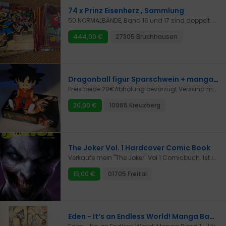
74 x Prinz Eisenherz , Sammlung
50 NORMALBÄNDE, Band 16 und 17 sind doppelt. Band 42 und 46 fehlen. Ansonsten komplettSehr guter gebrauchter Zustand.Meine Mutter hat die Hefte seit ca 1970 abonniert, jedes Jahr kamen glaube ich 4 Folgen. Entsprechend alt und original.SONDERBÄNDE HAL FOSTER 1 BIS 16SONDERBÄNDE JOHN CULLEN MURPHY 58 BIS 64UND 1X WISSENSWERTESSAMMLUNG KOMPLETT ABZUGEBEN50 X NORMALBÄNDE , siehe oben16 X SONDERBÄNDE HAL FOSTER7 X SONDERBÄNDE JOHN CULLEN1x Sonderheft wissenswertesAM BESTEN ABHOLUNGVERSAND AUCH MACHBAR, ABER DA MUSS ICH ERST DEN PREIS RECHERCHIEREN
444,00 €
27305 Bruchhausen
Dragonball figur Sparschwein + manga Band 1 Neu
Preis beide 20€Abholung bevorzugt Versand möglich
20,00 €
10965 Kreuzberg
The Joker Vol. 1 Hardcover Comic Book
Verkaufe mein "The Joker" Vol 1 Comicbuch. Ist in sehr gutem Zustand die Seiten sind wie neu.
15,00 €
01705 Freital
Eden - It‘s an Endless World! Manga Band 1 - Hiroki Endo