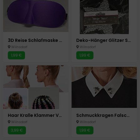
3D Reise Schlafmaske Lila Schlafmasken Schlafbrille Augenmaske Augenbinde
Deko-Hänger Glitzer Stern 13 cm Silber Glimmer Glitzer Advent Weihnachten NEU
Wilnsdorf
Wilnsdorf
1,99 €
1,99 €
Haar Kralle Klammer Vogel Nest Pferdeschwanz Zopf Halter Dutt Klemme Strass
Schmuckkragen Falscher Kraken Blusen Aufsatz Einsatz Strass Steine Glitzer
Wilnsdorf
Wilnsdorf
3,99 €
1,99 €