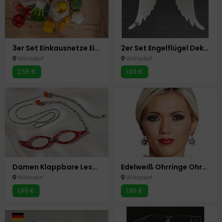
3er Set Einkausnetze Einkaufsnetz Tasche Einkaufstaschen Obst+Gemüse Netze
2er Set Engelflügel Deko Flügel für Gläser und Kerzen Windlichter Shabby Chic
Wilnsdorf
Wilnsdorf
2,55 €
1,99 €
Damen Klappbare Lesebrille mit Umhänge Kette +3,5 dpt Faltbar Lese Brille Lupe
Edelweiß Ohrringe Ohrstecker Kostüm Oktoberfest Fasching Karneval
Wilnsdorf
Wilnsdorf
1,99 €
1,99 €