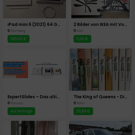
iPad mini 6 (2021) 64 GB + Apple Pencil 2 + Hülle
2 Bilder von IKEA mit Vogel-/Blumenmuster zu verschenken
Dornberg
Köln
335,00 €
0,00 €
ExpertSlides – Das ultimative PowerPoint Add-In für Profis
The King of Queens - Die komplette Serie - Staffel 1-9 - Kult Sitcom - DVD Boxen
Passau
Bonn
Auf Anfrage
33,99 €