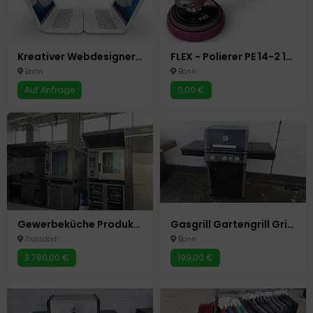
Kreativer Webdesigner Wordpress Baukasten Shop System Home-Office
FLEX - Polierer PE 14-2 150 Maschine PKW Auto Autoaufbereitung
Bonn
Bonn
Auf Anfrage
0,00 €
Gewerbeküche Produktionsküche Bäckerei Backstube Cateringküche Küche Mietküche Kühlhaus Ladenlokal
Gasgrill Gartengrill Grillwagen Grillstation Gasherd / 4 Brenner
Troisdorf
Bonn
3.780,00 €
199,00 €