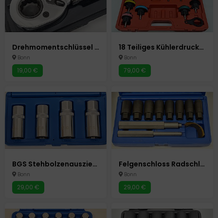
Drehmomentschlüssel 1/2" 10-210 Nm Modell AZ-200 Unitec
18 Teiliges Kühlerdruckprüfer Set Autokühlsysteme Autowerkzeug Auto Werkzeuge
Bonn
Bonn
19,00 €
79,00 €
BGS Stehbolzenauszieher Satz 4 Teilig Autowerkzeug Auto Werkzeuge
Felgenschloss Radschloss Radsicherung Radbolzen Abzieher Knacker
Bonn
Bonn
29,00 €
29,00 €