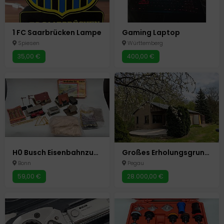
1 FC Saarbrücken Lampe
Gaming Laptop
Spiesen
Württemberg
35,00 €
400,00 €
H0 Busch Eisenbahnzubehör Häuser Schotter Straßenmarkierungen 7096 Gebüsche + 1x Spur TT Tankwaggon
Großes Erholungsgrundstück mit viel Baumbestand in Pegau
Bonn
Pegau
59,00 €
28.000,00 €