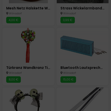
Mesh Netz Halskette Wickelarmband 6Farben
Strass Wickelarmband Lederoptik weiß - grau
Wilnsdorf
Wilnsdorf
4,00 €
3,99 €
Türkranz Wandkranz Tischkranz Blumen Neu Herz
Bluetooth Lautsprecher Box Speaker "Brick " Blau Neu
Wilnsdorf
Wilnsdorf
8,00 €
15,00 €