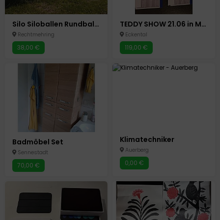
Silo Siloballen Rundballen
TEDDY SHOW 21.06 in München 2 Karten Top Sitzplätze
Rechtmehring
Eckental
38,00 €
119,00 €
Klimatechniker
Badmöbel Set
Auerberg
Sennestadt
0,00 €
70,00 €