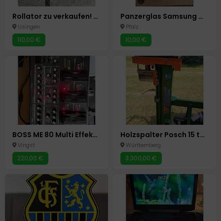
Rollator zu verkaufen! sehr guter Zustand, kaum benutzt
Panzerglas Samsung Galaxy Tab S7
Usingen
Pfalz
110,00 €
10,00 €
BOSS ME 80 Multi Effekt Pedal
Holzspalter Posch 15 tonnen Spalter Holz kein Bindenberger Öler
Vingst
Württemberg
220,00 €
3.300,00 €