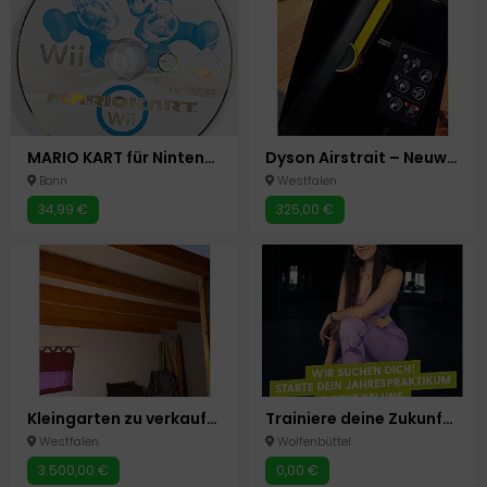
MARIO KART für Nintendo Wii Konsole - Partyspiel - Nur Spiele CD OHNE OVP
Dyson Airstrait – Neuwertig, nur wenige Male benutzt!
Bonn
Westfalen
34,99 €
325,00 €
Kleingarten zu verkaufen am Sommerberg
Trainiere deine Zukunft – mit einem Jahrespraktikum für Schüler
Westfalen
Wolfenbüttel
3.500,00 €
0,00 €