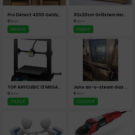
Pro Detect 4200 Geldzählmaschine Scheinzählmaschine Geld Zähler
30x20cm Grillstein Heiße Platte Steakplatte Heißer Stein Steinplatte Hot Stone
Bonn
Bonn
149,00 €
39,00 €
TOP ANYCUBIC I3 MEGA X - 3D DRUCKER MASCHINE PC COMPUTER BONN
Juno air-o-steam Gas 38 kW Konvektomat Kombidämpfer Gastro Backofen Bonn
Bonn
Bonn
179,00 €
1.200,00 €