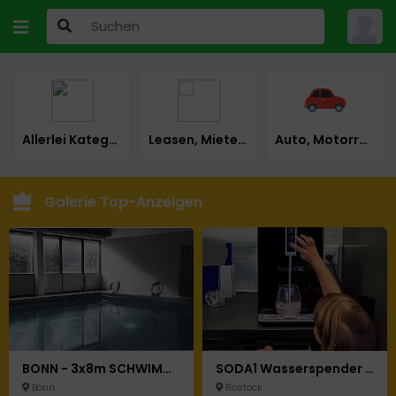
Allerlei Kategorie
Leasen, Mieten, Mietkauf
Auto, Motorrad & LKW
Galerie Top-Anzeigen
BONN - 3x8m SCHWIMMBAD HALLE SAUNA WELLNESS MASSAGE STUDIO POOL
SODA1 Wasserspender – Heiß, Kalt & Sprudelnd mit Integriertem Filter & UV desinfektion
Bonn
Rostock