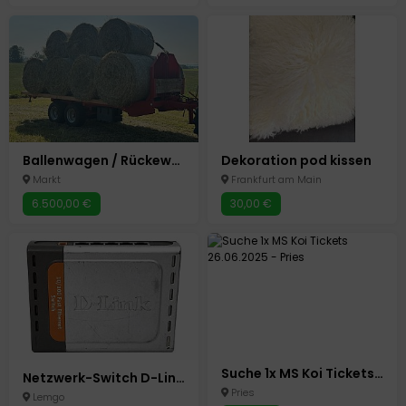
Ballenwagen / Rückewagen / Holztransportwagen / Holzanhänger
Dekoration pod kissen
Markt
Frankfurt am Main
6.500,00 €
30,00 €
Suche 1x MS Koi Tickets 26.06.2025
Netzwerk-Switch D-Link DES-1005D 5-Port 10/100 Fast Ethernet
Pries
Lemgo