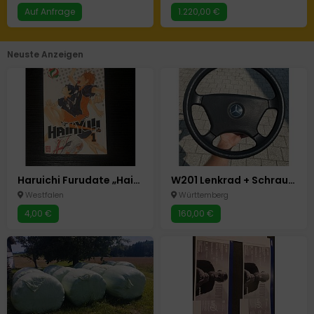
Auf Anfrage
1.220,00 €
Neuste Anzeigen
Haruichi Furudate „Haikyu“ Band 1
W201 Lenkrad + Schraube
Westfalen
Württemberg
4,00 €
160,00 €