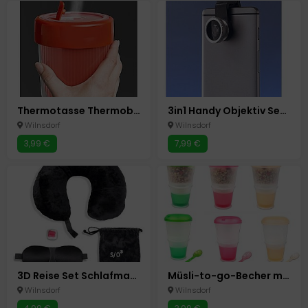
Thermotasse Thermobecher to go Memory, 0,5Liter, Rot, BPA Frei,
3in1 Handy Objektiv Set Kamera Linse
Wilnsdorf
Wilnsdorf
3,99 €
7,99 €
3D Reise Set Schlafmaske Nackenkissen Ohrstöpsel Schwarz Schlafset 3in1 4 tlg
Müsli-to-go-Becher mit isoliertem Milchkühlfach & Löffel Müslibecher 2-go
Wilnsdorf
Wilnsdorf