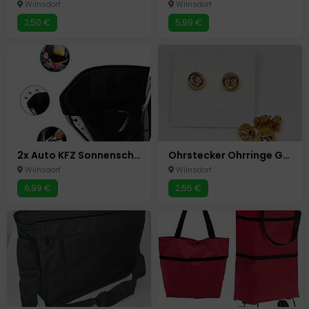
Wilnsdorf
Wilnsdorf
2,50 €
5,99 €
2x Auto KFZ Sonnenschutz Sonnenblende Baby Kinder UV Schutz Abdeckung
Ohrstecker Ohrringe Goldfarbend Strass Neu
Wilnsdorf
Wilnsdorf
6,99 €
2,55 €