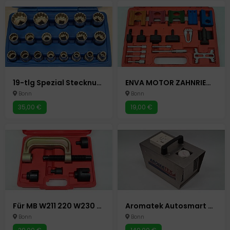
19-tlg Spezial Stecknuss Satz 10 - 32 mm Für 85% Defekte Abgerundete Mutter 1/2" Autowerkzeug Auto Werkzeuge
ENVA MOTOR ZAHNRIEMEN WERKZEUG 19-tlg. EINSTELLWERKZEUG ARRETIERWERKZEUG Autowerkzeug Auto Werkzeuge
Bonn
Bonn
35,00 €
19,00 €
Für MB W211 220 W230 TRAGGELENK ABZIEHER WERKZEUG KUGELGELENK AUSDRÜCKER passend Autowerkzeug Auto Werkzeuge
Aromatek Autosmart entfernt schlechte Gerüche schnell im PKW Auto etc.
Bonn
Bonn