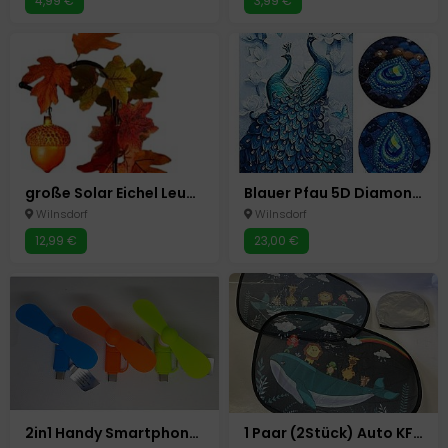
4,99 €
3,99 €
große Solar Eichel Leuchte Herbst Deko Gartenstecker
Blauer Pfau 5D Diamond Painting Diamant Malerei Basteln Malen 60x100cm
Wilnsdorf
Wilnsdorf
12,99 €
23,00 €
2in1 Handy Smartphone Mini Ventilator Micro USB +USB- C 3 Farben Android
1 Paar (2Stück) Auto KFZ Sonnenschutz Kinder Sonnenblende 51x31cm