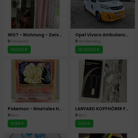
WGT - Wohnung - Zwischenmiete - Wochenende - Pfingsten
Opel Vivaro Ambulance *Automatik*Top*NAVI*
Connewitz
Württemberg
400,00 €
18.000,00 €
Pokemon - Ninetales Holo - 15/108 - XY Evolutions - englisch - PSA BGS CGC
LANYARD KOPFHÖRER FÜR IPOD NANO HEADPHONES
Bonn
Bonn
10,99 €
0,00 €