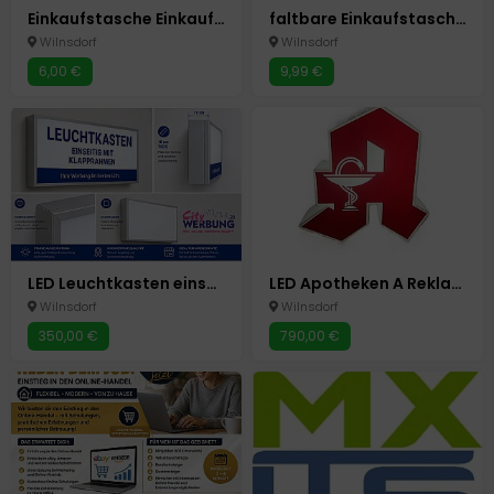
Einkaufstasche Einkaufs Umhängetasche 37 x 14 x 28cm Tasche
faltbare Einkaufstasche mit Rollen Umhänge Tasche Einkauf Trolley Einkaufswagen
Wilnsdorf
Wilnsdorf
6,00 €
9,99 €
LED Leuchtkasten einseitig m.Klapprahmen Werbung Silber eloxiert 100x60x10 cm
LED Apotheken A Reklame Schild Beidseitige Leuchtreklame Neu 80x80cm
Wilnsdorf
Wilnsdorf
350,00 €
790,00 €