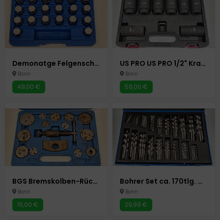
Demonatge Felgenschloss Radbolzen Radsicherung lösen Autowerkzeug Auto Werkzeuge
US PRO US PRO 1/2" Kraft-Schlagschrauber-Nüsse Schlagnuss-Satz 8 Stück Autowerkzeug Auto Werkzeuge
Bonn
Bonn
49,00 €
59,00 €
BGS Bremskolben-Rückstell-Satz | 14-tlg. Autowerkzeug Auto Werkzeuge
Bohrer Set ca. 170tlg. Metallbohrer 1-10mm Spiralbohrer Holzbohrer
Bonn
Bonn
15,00 €
29,99 €