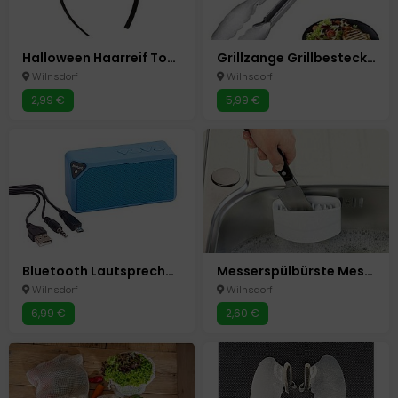
Halloween Haarreif Totenkopf Nachleuchtende Totenköpfe Glow in the Dark Karneval
Grillzange Grillbesteck Grillen Grill Zange 40 cm
Wilnsdorf
Wilnsdorf
2,99 €
5,99 €
Bluetooth Lautsprecher Box " Cuboid " Blau Neu Speaker
Messerspülbürste Messer Besteck Spezial Reinigungs Bürste Spülbürste Neu
Wilnsdorf
Wilnsdorf
6,99 €
2,60 €