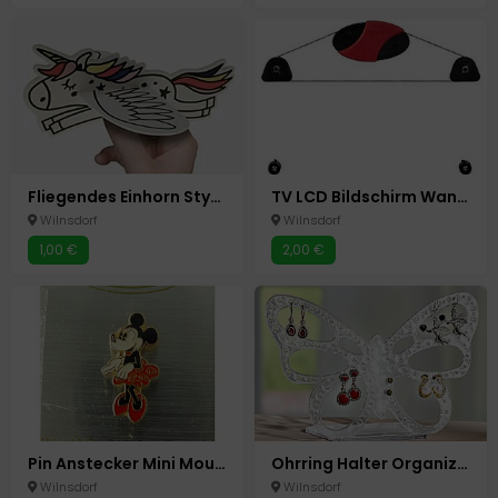
Fliegendes Einhorn Styropor Flieger
TV LCD Bildschirm Wandhalterung Hama Ultraslim 23-46 Zoll o.58 -117 cm
Wilnsdorf
Wilnsdorf
1,00 €
2,00 €
Pin Anstecker Mini Mouse
Ohrring Halter Organizer Ständer für bis zu 60 Ohrringe Neu Schmetterling Acryl
Wilnsdorf
Wilnsdorf