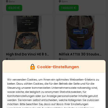
Bonn
Bonn
69,00 €
1.499,00 €
High End Da Vinci HE 8 SP Lautsprecherkabel Lautsprecher Speaker Kabel Verstärker
Nilfisk ATTIX 30 Staubsauger Industrie Gewerbesauger
Bonn
Bonn
1.299,00 €
179,00 €
Cookie-Einstellungen
Wir verwenden Cookies, um Ihnen ein optimales Webseiten-Erlebnis zu
bieten. Dazu zählen Cookies, die für den Betrieb der Seite und für die
Steuerung unserer kommerziellen Unternehmensziele notwendig sind,
sowie solche, die lediglich zu anonymen Statistikzwecken, für
Komforteinstellungen oder zur Anzeige personalisierter Inhalte genutzt
werden. Sie können selbst entscheiden, welche Kategorien Sie zulassen
möchten. Bitte beachten Sie, dass auf Basis Ihrer Einstellungen