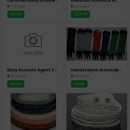
Lammfell Baby Schuhe Pantoffeln Schühchen gr 16/17 blau Neu Unisex Wagenschuhe
Edelstahl Schmuck Armband Bettelarmband Neu
Wilnsdorf
Wilnsdorf
5,00 €
25,00 €
Ebay Account Agent Verwaltung Erstellen Homeoffice
Handstulpen Armstulpen Pulswärmer Handschuhe ohne Finger 7 Farben
Wilnsdorf
Wilnsdorf
0,00 €
3,00 €