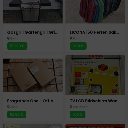
Gasgrill Gartengrill Grillwagen Grillstation Gasherd / 5 Brenner
LICONA 150 Herren Sakkos Club Sakko Hochzeit Verlobung Anzug TOP
Bonn
Bonn
199,00 €
0,00 €
Fragrance One - Office For Men - 100ml - EdP - First Batch 1. Edition - Jeremy
TV LCD Bildschirm Wandhalterung Hama Ultraslim 23-46 Zoll o.58 -117 cm
Bonn
Wilnsdorf
99,99 €
1,00 €