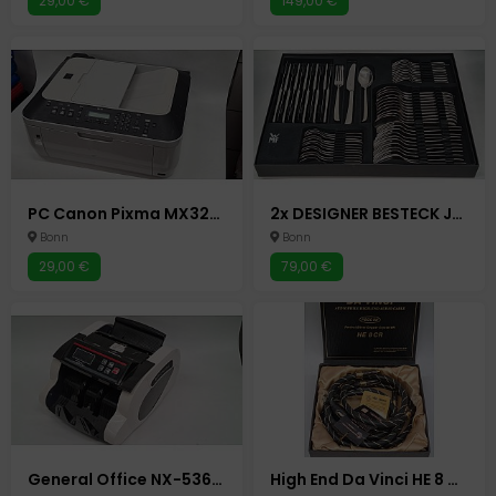
29,00 €
149,00 €
PC Canon Pixma MX320 - Multifunktionsgerät - Drucker - Kopierer - Scanner - Fax Tintenstrahldrucker
2x DESIGNER BESTECK JUSTINUS 60-TEILIG - VERPACKT IN WMF PAKET
Bonn
Bonn
29,00 €
79,00 €
General Office NX-5366-675 Geldzählmaschine Geldscheinzähler Zählmaschine
High End Da Vinci HE 8 CR Audio Chinch Kabel RCA Chinchstecker Chinchkabel Koaxialkabel Verstärker Cinch