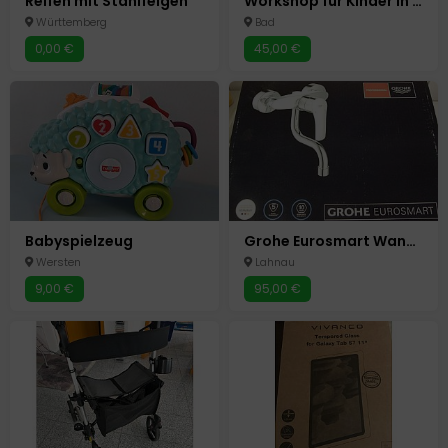
Reifen mit Stahlfelgen
Workshop für Kinder in den Ferien: FIMO-Schmuck selber machen!
Württemberg
Bad
0,00 €
45,00 €
Babyspielzeug
Grohe Eurosmart Wandbatterie NEU
Wersten
Lahnau
9,00 €
95,00 €