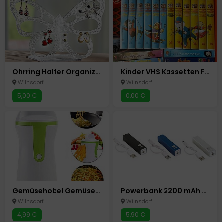
Ohrring Halter Organizer Ständer für bis zu 60 Ohrringe Neu Schmetterling Acryl
Kinder VHS Kassetten Filme Videos Bibi Lauras Stern
Wilnsdorf
Wilnsdorf
5,00 €
0,00 €
Gemüsehobel Gemüseschneider Spiralschneider Julienne Gemüsespaghetti Salat Schn
Powerbank 2200 mAh 3 Farben mobiler Akku USB- Micro USB
Wilnsdorf
Wilnsdorf
4,99 €
5,90 €