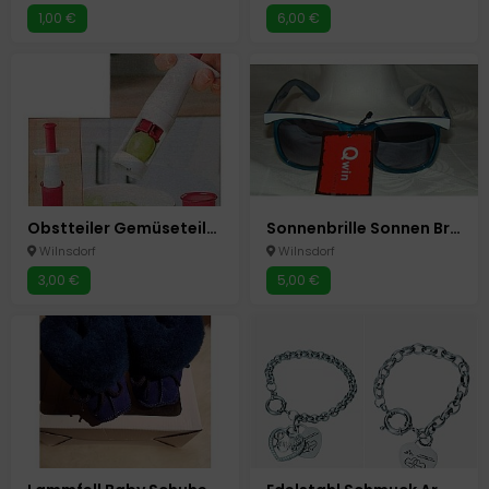
1,00 €
6,00 €
Obstteiler Gemüseteiler Obstschneider Tomaten Weintrauben Teiler
Sonnenbrille Sonnen Brille Neu mit UV Schutz Neu
Wilnsdorf
Wilnsdorf
3,00 €
5,00 €