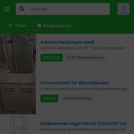
Filter
Badezimmer
Arbonia Heizkörper weiß
arbonia-Heizkörper mit 1/2 " Zoll-Anschlüssen - Farbe weißund den Maßen h = 1400 mm , b = 680 mm , t = 100 mmfür 200,- €
200,00 €
13437 Reinickendorf
Unterschrank für Waschbecken
Unterschrank für BadezimmerspülbeckenLänge: 50 cmBreite: 32.5 cmHöhe: 60 cmNur SelbstabholungPreis Verhandelbar
5,00 €
44143 Wambel
Badezimmer regal Plastik 37x23x101 cm
Verkaufen hier ein Plastik Badezimmerregal mit den Maßen 37x23x101 cm.2x vorhanden.Bei Fragen oder Interesse gerne melden.Katzenhaushalt