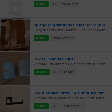
5,00 €
41068 Westfalen
Spiegelschrank Badezimmerschrank mit Bohrungen für Beleuchtung
Spiegelschrank mit 2x60mm-Bohrungen (vom Werk aus) für Einbauleuchten.Guter Zustand, Glasböden sind separat eingepackt.Wegen Umzug zu verschenken, ich brauche Platz.Tiefe oben 29cm, unten 20cmHöhe 67cmBreite ebenfalls 67cmBohrungen 60mmKaum Gebrauchsspuren, wie neu.Stehen abholbereit. OHNE LEUCHTEN!Passende LED-Einbauleuchten gibt es günstig bei Amazon oder im Baumarkt (für Nassraum auf IP44 achten).
0,00 €
29565 Wriedel
Deko fürs Badezimmer
Verkaufe Badezimmer Dekoration was in einem sehr guten Zustand ist. Ich verkaufe nur an Selbstabholer und versende nicht. Es können auch gerne einzelne Teile gekauft werden.
10,00 €
45355 Essen
Ikea Klorollenhalter und Handtuchhalter Skogsviken schwarz matt
Verkaufe einen Klorollenhalter und einen Handtuchhalter (60cm breit) von Ikea mit dem klangvollen Namen Skogsviken. Werden auf Grund eines Umzugs nicht mehr benötigt. Wurden nicht lange verwendet, sehen aus wie neu.Klorollenhalter: 2€Handtuchhalter: 5€Tierfreier Nichtraucherhaushalt.
7,00 €
14059 Charlottenburg