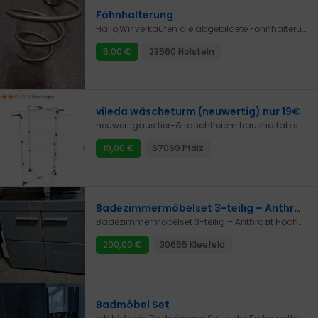
Föhnhalterung
Hallo,Wir verkaufen die abgebildete Föhnhalterung. Abholung in 23560 Lübeck, Versand gegen Aufpreis möglich.
5,00 €
23560 Holstein
vileda wäscheturm (neuwertig) nur 19€
neuwertigaus tier-& rauchfreiem haushaltab sofort abholbar aus 67069 ludwigshafen
19,00 €
67069 Pfalz
Badezimmermöbelset 3-teilig – Anthrazit Hochglanz
Badezimmermöbelset 3-teilig – Anthrazit Hochglanz – viel Stauraum, gepflegter ZustandIch biete ein dreiteiliges Badezimmermöbelset in anthrazit hochglänzendem Design an. Die Möbel sind modern, funktional und bieten viel Stauraum – ideal für ein stilvolles und aufgeräumtes Bad.Zum Set gehören:1. HochschrankMaße: 190 × 36,5 × 31 cm2 Türen1 offenes FachInsgesamt 5 Abstellmöglichkeiten2. WaschbeckenunterschrankMaße: 56 × 69 × 34 cm2 Türen2 Ablageflächen3. WaschmaschinenumbauschrankMaße: 186 × 63 × 24 cm2 Türen2 offene FächerInsgesamt 6 AblageflächenAlle Schränke befinden sich in einem guten bis sehr guten Zustand, mit leichten Gebrauchsspuren (sichtbar auf den Fotos). Das Set stammt aus einem Nichtraucherhaushalt.Preisvorschlag: 200 € für das komplette SetNur AbholungEinzeln sind die Möbel auch inseriert, bevorzugt wird jedoch der Verkauf als Komplettset.Bei Interesse oder Fragen einfach melden.
200,00 €
30655 Kleefeld
Badmöbel Set