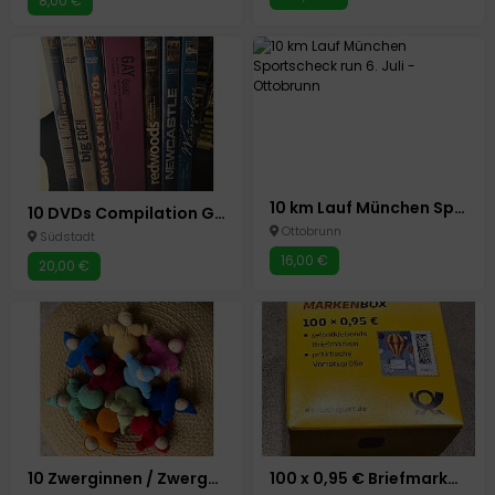
8,00 €
10 km Lauf München Sportscheck run 6. Juli
10 DVDs Compilation Gay teils OVP
Ottobrunn
Südstadt
16,00 €
20,00 €
10 Zwerginnen / Zwergenmädchen / Zwerge ohne Bart von GRIMM'S
100 x 0,95 € Briefmarken , Briefmarkenbox