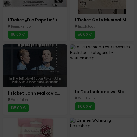
1 Ticket „Die Päpstin“ in Fulda 28.06.25
1 Ticket Cats Musical München 17.06 Übergabe vor Ort
Reinickendorf
Ingolstadt
65,00 €
50,00 €
1 x Deutschland vs. Slowenien Basketball Kategorie 1
1 Ticket John Malkovich Düsseldorf solitude of Cotton Fields
Württemberg
Westfalen
110,00 €
135,00 €