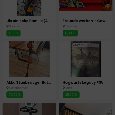
Ukrainische Familie (4 Personen) sucht Wohnung
Freunde werben – Gewinne sichern!
Bockhorn
Dresden
1,00 €
0,00 €
Akku Staubsauger Buture, 450 Watt, 33 KPa
Hogwarts Legacy PS5
Hohenhameln
Mitte
70,00 €
25,00 €