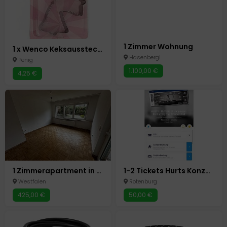
1 Zimmer Wohnung
1 x Wenco Keksausstecher Glockenspiel Ausstechformen Plätzchen Backen Glocke neu
Hasenbergl
Penig
1.100,00 €
4,25 €
1 Zimmerapartment in Meschede-Nord
1-2 Tickets Hurts Konzert Frankfurt 22.06. - Preis pro Karte
Westfalen
Rotenburg
425,00 €
50,00 €