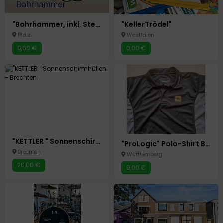
"Bohrhammer, inkl. Steinbohrer zum Verleih "
"KellerTrödel"
Pfalz
Westfalen
0,00 €
0,00 €
"KETTLER " Sonnenschirmhüllen
"ProLogic" Polo-Shirt Black, Funktionshirt, Angeln, Gr. XL?M!
Brechten
Württemberg
20,00 €
9,00 €