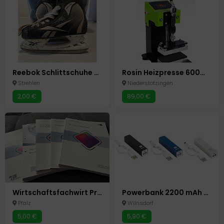
Reebok Schlittschuhe Gr. 36.
Rosin Heizpresse 600W – 1 Tonne Druck – 6x12 cm Doppelheizplatte
Strehlen
Niederstotzingen
2,00 €
89,00 €
Wirtschaftsfachwirt Prüfungsvorbereitung
Powerbank 2200 mAh 3 Farben mobiler Akku USB- Micro USB
Pfalz
Wilnsdorf
5,00 €
5,90 €