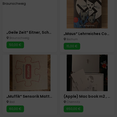
„Geile Zeit“ Eitner, Schanz & Jazzkantine 27.6.2025
„Maus“ Lehrreiches Comicbuch zum Holocaust
Braunschweig
Bochum
50,00 €
15,00 €
„Muffik“ Sensorik Matten
(Apple) Mac book m2 , 2022 , 8gb
Bad
Chemnitz
60,00 €
650,00 €