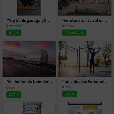
"Top Schlagzeuger/Drummer" sucht Band
"Verstecktes Juwel an der Bode: Kreativer Freiraum mit Werkstatt, Dachterrasse und viel Potenzial"
Westfalen
Anhalt
0,00 €
127.000,00 €
"Wir helfen dir beim Umzug ⚡ Umzugshelfer ⭐ Umzug ⚡ Tragehelfer"
•Individuelles Personal Training Rheinhessen•
Pfalz
Nord
0,00 €
0,00 €