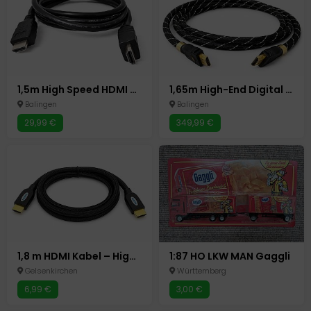
1,5m High Speed HDMI Kabel 30V Hannstar HD TV Konsole Monitor
1,65m High-End Digital Kabel ALPHARD DA VINCI HE8PI Audiophile Hifi Premium Kabel
Balingen
Balingen
29,99 €
349,99 €
1,8 m HDMI Kabel – High Speed – HDMI zu HDMI
1:87 HO LKW MAN Gaggli
Gelsenkirchen
Württemberg
6,99 €
3,00 €