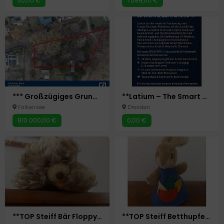
30,00 €
1.099,00 €
*** Großzügiges Grundstück in begehrter Lage von Falkensee - OT Falkenhagen***
**Latium – The Smart Way to Work & Earn Online**
Falkensee
Dresden
810.000,00 €
0,00 €
**TOP Steiff Bär Floppy Zotty Mohair 17 cm liegend Original
**TOP Steiff Betthupferlhase Hase Mohair Filz 15 cm Original Rari