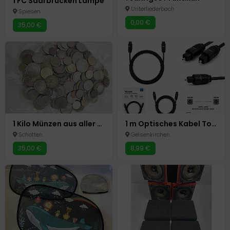
1 FC Saarbrücken Lampe
Unterliederbach
Spiesen
0,00 €
35,00 €
1 Kilo Münzen aus aller Welt im Beutel
1 m Optisches Kabel Toslink Digital Audio Kabel Lichtleiter SPDIF Soundbar TV
Schotten
Gelsenkirchen
35,00 €
8,99 €