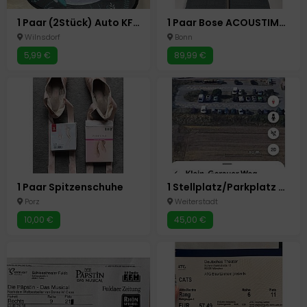
1 Paar (2Stück) Auto KFZ Sonnenschutz Kinder Sonnenblende 51x31cm
1 Paar Bose ACOUSTIMASS 5 Cube System Spealer - Satelliten Redline Lautsprecher
Wilnsdorf
Bonn
5,99 €
89,99 €
1 Paar Spitzenschuhe
1 Stellplatz/Parkplatz Videoüberwachung mit Schranke
Porz
Weiterstadt
10,00 €
45,00 €