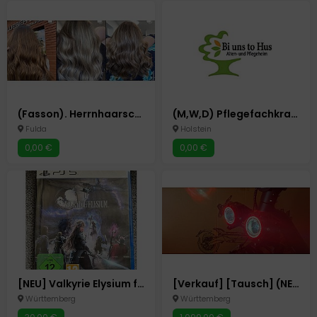
(Fasson). Herrnhaarschnitt
(M,W,D) Pflegefachkraft gesucht in Teilzeit Oder Vollzeit
Fulda
Holstein
0,00 €
0,00 €
[NEU] Valkyrie Elysium für PS5
[Verkauf] [Tausch] (NEU) E-roller E-scooter Zwheel ZCougar Duo
Württemberg
Württemberg