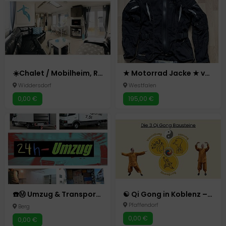
☀️Chalet / Mobilheim, Renesse, Julianahoeve, Strandjuwel-Renesse
★ Motorrad Jacke ★ von rukka für Damen in Größe 36 ❗️TOP❗️
Widdersdorf
Westfalen
0,00 €
195,00 €
☎️Ⓜ️ Umzug & Transport 24/7 Ⓜ️☎️ umzugshelfer ab 34 €
☯️ Qi Gong in Koblenz – Entspannung, Atmung & innere Stärke
Pfaffendorf
Berg
0,00 €
0,00 €