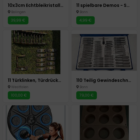
10x3cm Echtbleikristall Kugel 32% PbO Regenbogen Farbe Kronleuchter Lampen NEU
11 spielbare Demos - Sonic Heroes & Co - Microsoft Xbox Classic - Videospiel
Balingen
Bonn
39,99 €
4,99 €
11 Türklinken, Türdrücker, Türbeschläge
110 Teilig Gewindeschneidesatz Gewindebohrer Schneideisensatz Set - Autowerkzeug Werkzeuge Schlosserwerkzeug Werkzeug
Westfalen
Bonn
100,00 €
79,00 €