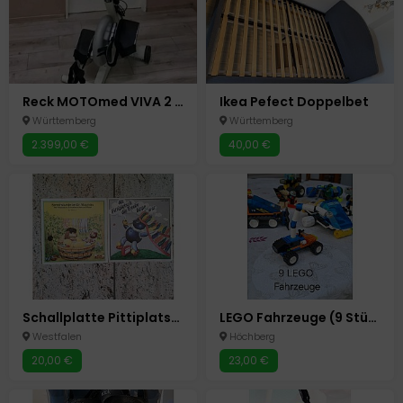
Reck MOTOmed VIVA 2 wie NEU Parkinson.
Ikea Pefect Doppelbet
Württemberg
Württemberg
2.399,00 €
40,00 €
Schallplatte Pittiplatsch singel
LEGO Fahrzeuge (9 Stück)
Westfalen
Höchberg
20,00 €
23,00 €