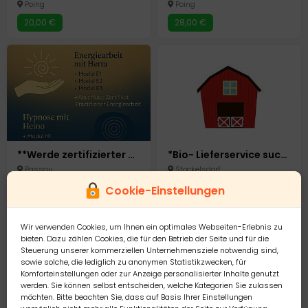
Poing
Poing
20,00 €
28,00 €
**Werde zertifizierter Practitioner in Energiearbeit & Hypnose!** ????
*Bio- Lieferservice sucht Bürokraft*
Passau
Stockelsdorf
Auf Anfrage
0,00 €
Cookie-Einstellungen
Wir verwenden Cookies, um Ihnen ein optimales Webseiten-Erlebnis zu
bieten. Dazu zählen Cookies, die für den Betrieb der Seite und für die
Steuerung unserer kommerziellen Unternehmensziele notwendig sind,
sowie solche, die lediglich zu anonymen Statistikzwecken, für
Komforteinstellungen oder zur Anzeige personalisierter Inhalte genutzt
werden. Sie können selbst entscheiden, welche Kategorien Sie zulassen
möchten. Bitte beachten Sie, dass auf Basis Ihrer Einstellungen