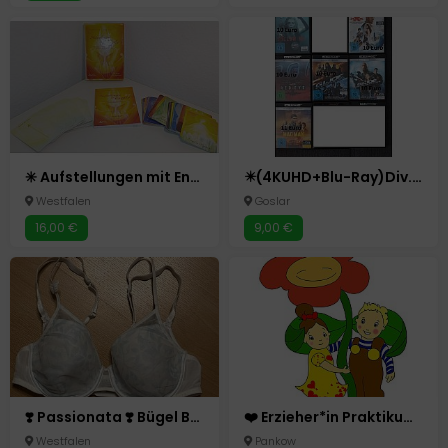
✳️ Aufstellungen mit Engeln 98 Karten Begleitbuch guter Zustand✳️
✴️(4KUHD+Blu-Ray)Div.Filme✴️Neuwertig, nur 9 Euro pro Film✴️
Westfalen
Goslar
16,00 €
9,00 €
❣️ Passionata ❣️ Bügel BH weiß-hellblau Butterfly 75 B 38
❤️ Erzieher*in Praktikum Sozialassistentin Berlin Pankow Kita ❤️
Westfalen
Pankow