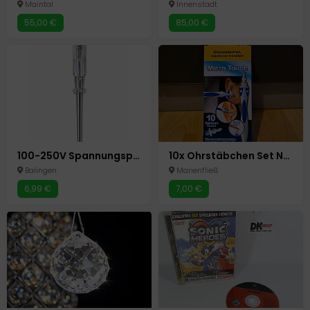
Maintal
Innenstadt
55,00 €
85,00 €
100-250V Spannungsprüfer Voltage Tester Prüfhilfe Stromprüfer Lifetime Tools Top
10x Ohrstäbchen Set Neu
Balingen
Marienfließ
6,99 €
7,00 €