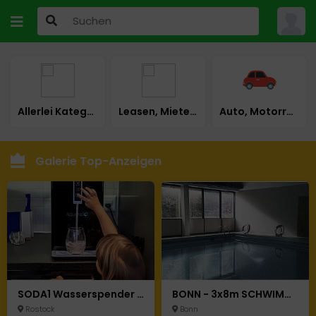
Allerlei Kategorie
Leasen, Mieten, Mietkauf
Auto, Motorrad & LKW
Galerie Top-Anzeigen
SODA1 Wasserspender – Heiß, Kalt & Sprudelnd mit Integriertem Filter & UV desinfektion
BONN - 3x8m SCHWIMMBAD HALLE SAUNA WELLNESS MASSAGE STUDIO POOL
Rostock
Bonn