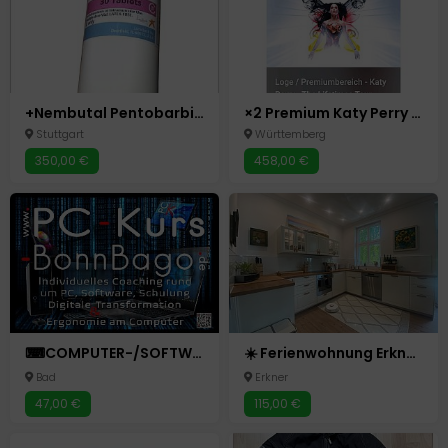
+Nembutal Pentobarbital, Iboga, Xanax, OxyContin, Roxicodone, 4mec, MDMA
×2 Premium Katy Perry Konzerttickets am 23.10.2025 in Köln
Stuttgart
Württemberg
350,00 €
458,00 €
⌨COMPUTER-/SOFTWARE-/PC-SCHULUNG ➡️ iT-Skills, Office, Basics...
☀️ Ferienwohnung Erkner – 88 m² Komfort! Tesla Grünheide ☀️
Bad
Erkner
47,00 €
115,00 €