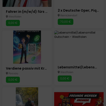
2 x Deutsche Oper, Pique Dame, Sa 21.06.2025, statt 180,00 nur 70
Fahrer:in (m/w/d) fürs Brötchen.Taxi in Bocholt gesucht!
Reinickendorf
Westfalen
70,00 €
0,00 €
Lebensmittel/Lebensmittel Gutschein
Verdiene passiv mit Krypto auf YouHodler! 25 USD Bonus Angebot
Westfalen
Passau
0,00 €
0,00 €