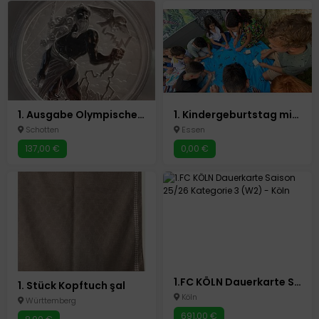
1. Ausgabe Olympische Götter - Zeus 1oz Silber
1. Kindergeburtstag mit Escape Room zuhause im Ruhrgebiet
Schotten
Essen
137,00 €
0,00 €
1.FC KÖLN Dauerkarte Saison 25/26 Kategorie 3 (W2)
1. Stück Kopftuch şal
Köln
Württemberg
691,00 €