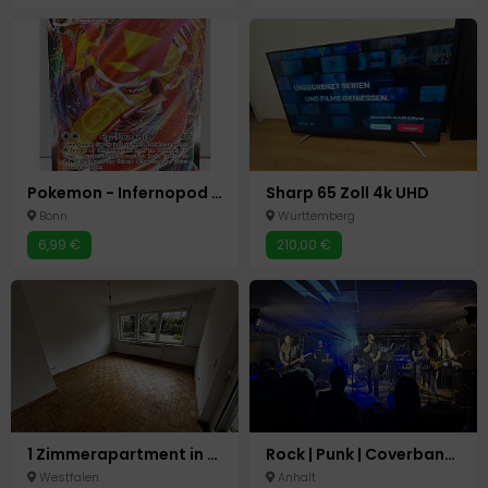
Pokemon - Infernopod VMAX Fullart 034/189 Flammende Finsternis - DE PSA BGS CGC
Sharp 65 Zoll 4k UHD
Bonn
Württemberg
6,99 €
210,00 €
1 Zimmerapartment in Meschede-Nord
Rock | Punk | Coverband sucht engagierten Bassisten
Westfalen
Anhalt