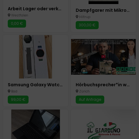
Arbeit Lager oder verkaufe bei Kiosk
Dampfgarer mit Mikrowelle samsung NQ5B4513GBS NEU
Westfalen
Hiltrup
0,00 €
300,00 €
Samsung Galaxy Watch 6
Hörbuchsprecher*in werden mit Christian Gera – Lebe deine Stimme und verdiene gutes Geld
Bad
Zürich
99,00 €
Auf Anfrage