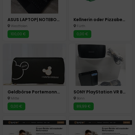
ASUS LAPTOP| NOTEBOOK
Kellnerin oder Pizzabecker
Westfalen
Fürth
100,00 €
0,00 €
Geldbörse Portemonnaie verloren /gestohlen
SONY PlayStation VR BRILLE + Processor Unit (CUH-ZVR1) - PS4 Virtual Reality
Mitte
Bonn
0,00 €
89,99 €