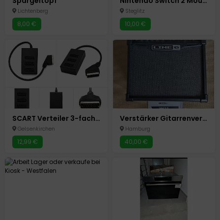
Spargeltopf
Nintendo Switch 2 Mouse Game Stand Neu 9,99
Lichtenberg
Steglitz
8,00 €
10,00 €
SCART Verteiler 3-fach Adapter 1x Stecker auf 3x Buchse TV Splitter Retro...
Verstärker Gitarrenverstärker Line 6 Gitarren Combo Spider IV 15
Gelsenkirchen
Hamburg
12,99 €
40,00 €