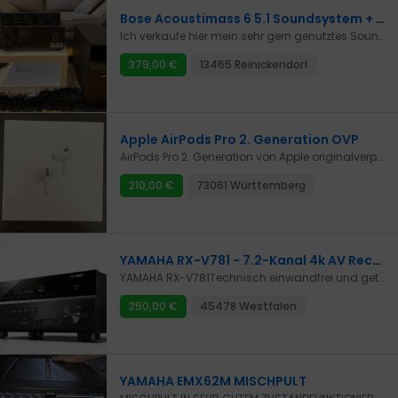
Bose Acoustimass 6 5.1 Soundsystem + Pioneer Verstärker
Ich verkaufe hier mein sehr gern genutztes Soundsystem was mir sowohl bei Musik als auch Filmen beste Unterhaltung geboten hat.Es ist in einem technisch einwandfreiem Zustand. Optisch hat es ein paar kleine Schrammen, die aber kaum auffallen.Alle nötigen Kabel sind im Original dabei.Der Receiver ist ein Pioneer AV Receiver Model VSX-422-K. Auch dieser funktioniert einwandfrei.Bitte nur per Abholung!
379,00 €
13465 Reinickendorf
Apple AirPods Pro 2. Generation OVP
AirPods Pro 2. Generation von Apple originalverpackt zu verkaufen.Es handelt sich um einen Privatverkauf.
210,00 €
73061 Württemberg
YAMAHA RX-V781 - 7.2-Kanal 4k AV Receiver - ATMOS - Spotify
YAMAHA RX-V781Technisch einwandfrei und getestet. Optisch in sehr gutem gebrauchten Zustand mit nur sehr kleinen Gebrauchsspuren.YAMAHA RX-V781 schwarzGenießen Sie die neuesten Kino-Dolby Atmos-Sound und DTS: X in Ihrem Wohnzimmer. Diese Audio-Technologie bringt Sie direkt ins Zentrum der Ereignisse überzeugend, multidimensionalen Sound, der wirklich Ihr Zimmer vom Boden bis zur Decke zu füllen. ATMOS ist, weil das Format, das für die Höhe des Schalls vorgesehen ist. CINEMA DSP passt perfekt mit verschiedenen Konfigurationen der Lautsprecher im Raum zu reproduzieren. Der Vorteil der neuesten Modellreihe ist eine erweiterte YPAO Klangoptimierung.SchlüsselmerkmaleDer neueste Film-Sound in Ihrem Hause (Dolby Atmos und DTS: X)Überlegene Konstruktion für höchste Klangqualität (Total Purity-Konzept)Präzise Wiedergabe von hochauflösenden Stereo und Surround-Sound (True HD, DTS-HD MA, DSD, AIFF, FLAC, WAV, Apple Lossless)WiFi mit einem Portfolio von Dienstleistungen (spezielle Operationen Anwendungen und die Wiedergabe von verschiedenen Quellen)Mit erweiterten YPAO Mehrpunktkalibration optimale Leistung in jedem Raum, um sicherzustellen,Und für die Liebhaber von Vinyl - Schätze (Plattenspieler - Eingang)Die grafische Benutzeroberfläche (HD Symbole und Text) für die einfache MenüführungMultiroom , um drahtlos verbinden mehrere Laufwerke und Soundsystem im ganzen Haus (+ zwei HDMI - Ausgänge)Exklusive Algorithmen komprimierte Audio (einschließlich Bluetooth) wiederherstellenKompatibel mit 4K Ultra HD mit HDCP 2.2, High Dynamic Range (HDR) und BT Skala.2020Mit einer maximalen ReinheitDer Anbau von Audio in das Gesamt Reinheit Konzept, genannt Struktur kommen, die auf Exzellenz größten Wert bietet, ohne Störungen zu reproduzieren. Das Modell verfügt über eine diskrete Endstufen helfen Störungen zu minimieren, sondern auch eine eigene Stromversorgung für analoge und digitale Schaltungen, eine gegenseitige Beeinflussung zu vermeiden. Zvuk uslyšíte přesně tak, jak byl zaznamenaný.Sortiment von NetzwerkdiensteReprodukci si užijete díky pohodlnému bezdrátovému přístupu z mobilního zařízení. Yamaha AV-Controller App zum Download von iTunes, Google Play oder Amazon Appstore und versorgen Sie mit Lautstärkeregler, Eingangswahl, DSP-Modus und vieles mehr. Mit eingebautem Bluetooth und WiFi können online Musik-Sammlungen und benutzerdefinierte Dateien in hoher Auflösung übertragen werden. Hören Sie Musik von Internet-Radio, Spotify, Pandora oder Musik auf einem Heim-PC oder NAS gespeichert. AirPlay wird die Verbindung mobiler Geräte iPod, iPhone, iPad und natürlich iTunes.Mehrraum-AudioZusätzlich zu den üblichen Optionen ein Satz Lautsprecher angeschlossen werden (bis zu 3.1) in einem Zimmer und das andere Paar zum anderen Ende flach, hier bieten wir etwas Besonderes. Musiccast leicht bringen Musik in jedem Zimmer in Ihrem Hause, drahtlos gesteuert und spielen transparente Anwendungen. Receiver Natürlich setzen Sie im Wohnzimmer als Hauptraum für Spaß, und allmählich Musiccast Lautsprecher Soundbar oder HiFi-Komponenten in anderen Räumen hinzufügen. Mit einer WLAN-Verbindung erspart Ihnen Kabel ziehen.Zusätzliche Informationen:Verstärker:Nennausgangsleistung (1 kHz, 2 Kanäle angetrieben): 110 W (8 Ohm, 10% THD)Nennausgangsleistung (20 Hz - 20 kHz, 2 Kanäle angesteuert): 95 W (8 Ohm, 0,06% THD)Maximale Ausgangswirkleistung (1 kHz, 1 Kanal angetrieben) (JEITA): 160 W (8 Ohm, 10% THD)Dynamische Leistung pro Kanal (8/6/4/2 Ohm) 130/170/195/240 WSurround - Sound - Verarbeitung:CINEMA DSP: Ja 3DDSP-Programme: 17Dialog PegeleinstellungVirtual Presence SpeakerVirtual Surround Back-LautsprecherVirtual CINEMA FRONTz
250,00 €
45478 Westfalen
YAMAHA EMX62M MISCHPULT