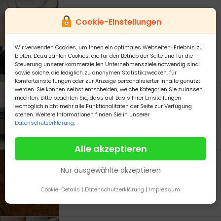
Cookie-Einstellungen
Teufel Soundsystem 5.1 Subwoofer Blue Ray Player Bluetooth Resp.
Bei Interesse und Fragen bitte melden.
Wir verwenden Cookies, um Ihnen ein optimales Webseiten-Erlebnis zu
160,00 €
57072 Westfalen
bieten. Dazu zählen Cookies, die für den Betrieb der Seite und für die
Steuerung unserer kommerziellen Unternehmensziele notwendig sind,
sowie solche, die lediglich zu anonymen Statistikzwecken, für
Komforteinstellungen oder zur Anzeige personalisierter Inhalte genutzt
werden. Sie können selbst entscheiden, welche Kategorien Sie zulassen
Plattenspieler Stanton T. 50 DJ Gerät, absolut neuwertig
möchten. Bitte beachten Sie, dass auf Basis Ihrer Einstellungen
womöglich nicht mehr alle Funktionalitäten der Seite zur Verfügung
Max 5 Platten drauf gehört, keine Gebrauchsspuren vorhanden, mehr Deco gewesen.In original Verpackung.Kann gerne vor Ort getestet werden.Bei Versand geht das Risiko auf den Käufer über.Es ist zwar der Original Karton vorhanden, es bleibt aber ein Restrisiko.Ich verkaufe von privat aus meiner Sammlung, ohne jegliche Gewährleistung, Sachmängelhaftung Rücknahme oder Garantie.Bezahlung bei Abholung, PayPal Freunde oder Überweisung, nichts anderes.
stehen. Weitere Informationen finden Sie in unserer
75,00 €
22851 Holstein
Datenschutzerklärung
.
Alle akzeptieren
APPLE AIRPODS 2 GENERATION
Nur ausgewählte akzeptieren
Apple airpods zweite Generationohne aufladeboxnur Abholung
24,00 €
10551 Tiergarten
Cookie-Details
|
Datenschutzerklärung
|
Impressum