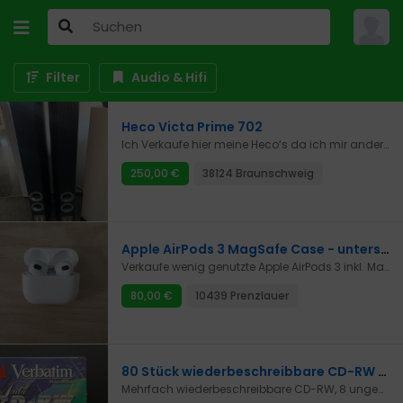
Filter
Audio & Hifi
Heco Victa Prime 702
Ich Verkaufe hier meine Heco‘s da ich mir andere geholt habe. Die Lautsprecher funktionieren einwandfrei und ohne Probleme.
250,00 €
38124 Braunschweig
Apple AirPods 3 MagSafe Case - unterschiedlich laut
Verkaufe wenig genutzte Apple AirPods 3 inkl. MagSafe Case mit kabelloser Ladefunktion.Achtung: der rechte Kopfhörer ist aus irgendeinem Grund leiser als der linke!Ansonsten funktioniert alles einwandfrei, man kann also problemlos einfach den rechten Kopfhörer austauschen, wenn erwünscht.Privatverkauf, daher keine Garantie, Gewährleistung oder Rücknahme. Der Artikel wird unter Ausschluss jeglicher Sachmängelhaftung verkauft.
80,00 €
10439 Prenzlauer
80 Stück wiederbeschreibbare CD-RW Verbatim
Mehrfach wiederbeschreibbare CD-RW, 8 ungeöffnete 10er-Pakete, einzeln foliert im Jewel case, alle absolut neu, 74 Minuten Aufnahmedauer,VERSAND UND BEZAHLUNG:- Versicherter Versand 6,99 Euro, Sendungsverfolgungsnummer- Selbstabholung 0 EuroBezahlung durch Paypal oder Barzahlung.Nach Geldeingang wird Sendungsverfolgungsnummer gesendet.TECHNISCHE DATEN:74 Minuten Aufnahmedauer,theoretisch bis 100.000 Mal wiederbeschreibbarHINWEIS:Der Verkauf der hier angebotenen Waren erfolgt von mir als Privatperson. Ich schließe sowohl die Rücknahme als auch eine Sachmängelhaftung d.h. Gewährleistung grundsätzlich und ausdrücklich aus.Ich habe die Angaben zur Ware nach bestem Wissen gemacht. Druckfehler und Irrtümer bleiben vorbehalten. Meine Fotos sind Bestandteil der Beschreibung. Mit Abgabe eines Gebotes erklärt sich Käufer/-in mit diesen Bedingungen einverstanden.