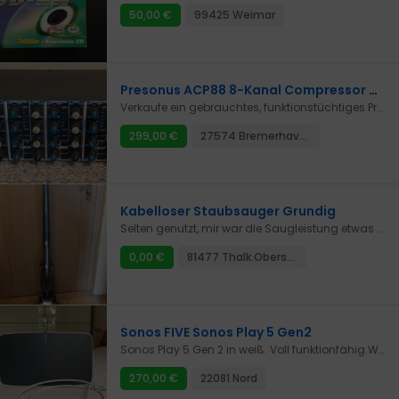
50,00 €
99425 Weimar
Presonus ACP88 8-Kanal Compressor Gate
Verkaufe ein gebrauchtes, funktionstüchtiges Presonus ACP88 Compressor/Gate.Verkaufe unter Ausschluss jeglicher Gewährleistung.
299,00 €
27574 Bremerhaven
Kabelloser Staubsauger Grundig
Selten genutzt, mir war die Saugleistung etwas zu schwach.Abholung in 80992 oder 81477.
0,00 €
81477 Thalk.Obersendl.
Sonos FIVE Sonos Play 5 Gen2
Sonos Play 5 Gen 2 in weiß. Voll funktionfähig.Wir trennen uns nur davon, weil wir umgezogen sind und der Stil im neuen Zuhause einfach nicht mehr so richtig zum Sonos-System passt.Wir verkaufen auch noch weitere Teile aus unserem Sonos-Setup – einfach mal in unsere anderen Anzeigen schauen!Bei Interesse am ganzen Set gerne nach einem Verhandlungspreis (VB) fragen.
270,00 €
22081 Nord