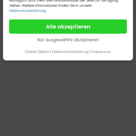
womöglich nicht mehr alle Funktionalitäten der Seite zur Verfügung
stehen. Weitere Informationen finden Sie in unserer
Datenschutzerklärung
.
Alle akzeptieren
Nur ausgewählte akzeptieren
Cookie-Details
|
Datenschutzerklärung
|
Impressum